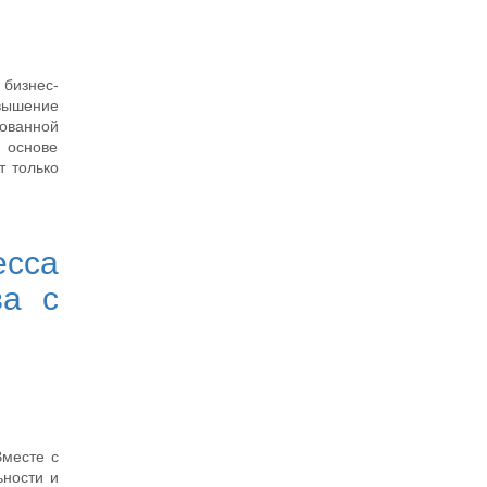
 бизнес-
вышение
зованной
 основе
т только
сса
ва с
Вместе с
ьности и