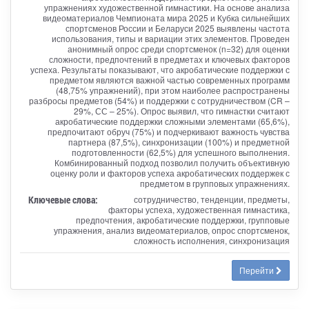
упражнениях художественной гимнастики. На основе анализа
видеоматериалов Чемпионата мира 2025 и Кубка сильнейших
спортсменов России и Беларуси 2025 выявлены частота
использования, типы и вариации этих элементов. Проведен
анонимный опрос среди спортсменок (n=32) для оценки
сложности, предпочтений в предметах и ключевых факторов
успеха. Результаты показывают, что акробатические поддержки с
предметом являются важной частью современных программ
(48,75% упражнений), при этом наиболее распространены
разбросы предметов (54%) и поддержки с сотрудничеством (CR –
29%, СС – 25%). Опрос выявил, что гимнастки считают
акробатические поддержки сложными элементами (65,6%),
предпочитают обруч (75%) и подчеркивают важность чувства
партнера (87,5%), синхронизации (100%) и предметной
подготовленности (62,5%) для успешного выполнения.
Комбинированный подход позволил получить объективную
оценку роли и факторов успеха акробатических поддержек с
предметом в групповых упражнениях.
Ключевые слова:
сотрудничество, тенденции, предметы,
факторы успеха, художественная гимнастика,
предпочтения, акробатические поддержки, групповые
упражнения, анализ видеоматериалов, опрос спортсменок,
сложность исполнения, синхронизация
Перейти