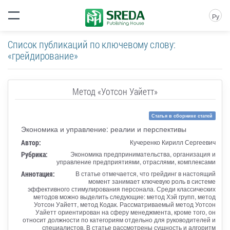
Ру
Список публикаций по ключевому слову:
«грейдирование»
Метод «Уотсон Уайетт»
Статья в сборнике статей
Экономика и управление: реалии и перспективы
Автор:
Кучеренко Кирилл Сергеевич
Рубрика:
Экономика предпринимательства, организация и
управление предприятиями, отраслями, комплексами
Аннотация:
В статье отмечается, что грейдинг в настоящий
момент занимает ключевую роль в системе
эффективного стимулирования персонала. Среди классических
методов можно выделить следующие: метод Хэй групп, метод
Уотсон Уайетт, метод Кодак. Рассматриваемый метод Уотсон
Уайетт ориентирован на сферу менеджмента, кроме того, он
относит должности по категориям отдельно для руководителей и
специалистов. В статье рассмотрены сущность и алгоритм