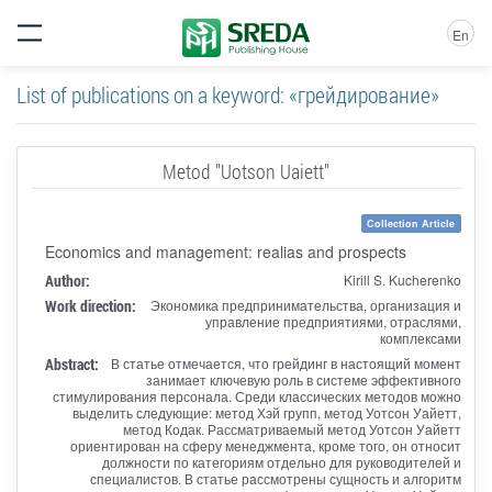
En
List of publications on a keyword: «грейдирование»
Metod "Uotson Uaiett"
Collection Article
Economics and management: realias and prospects
Author:
Kirill S. Kucherenko
Work direction:
Экономика предпринимательства, организация и
управление предприятиями, отраслями,
комплексами
Abstract:
В статье отмечается, что грейдинг в настоящий момент
занимает ключевую роль в системе эффективного
стимулирования персонала. Среди классических методов можно
выделить следующие: метод Хэй групп, метод Уотсон Уайетт,
метод Кодак. Рассматриваемый метод Уотсон Уайетт
ориентирован на сферу менеджмента, кроме того, он относит
должности по категориям отдельно для руководителей и
специалистов. В статье рассмотрены сущность и алгоритм