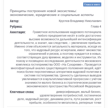
Глава в книге
Принципы построения новой экосистемы:
экономические, юридические и социальные аспекты
Автор:
Круглов Владимир Николаевич
Рубрика:
Глава 4
Аннотация:
Грамотное использование кадрового потенциала
любого предприятия несёт в себе достаточно
высокие возможности дальнейшей интенсификации
деятельности, а значит, как следствие, – увеличение прибыли.
Именно этим объясняется актуальность материала, исходя из
того, что кадровый ресурс исчерпаем, имеет множество
ограничений и рисков, а поэтому нуждается в новых,
соответствующих духу времени, моделях и инструментах. Их
поиску и посвящено исследование деятельности московского
комплекса гостеприимства ООО «На Сухаревке». Проводится
многофакторный анализ существующего положения вещей, идёт
поиск более перспективных алгоритмов кадровой политики в
системе гостеприимства. Ценность сделанных выводов
увеличивается в мультипликативной прогрессии с учётом
значимости малого бизнеса в стратегическом развитии
экономического пространства Российской Федерации.
Ключевые слова:
диверсификация, малый бизнес,
удовлетворение потребностей, гостиничное
дело, кадровый ресурс, динамика роста, пути развития, рост
прибыли, особенности мегаполиса, реперные точки