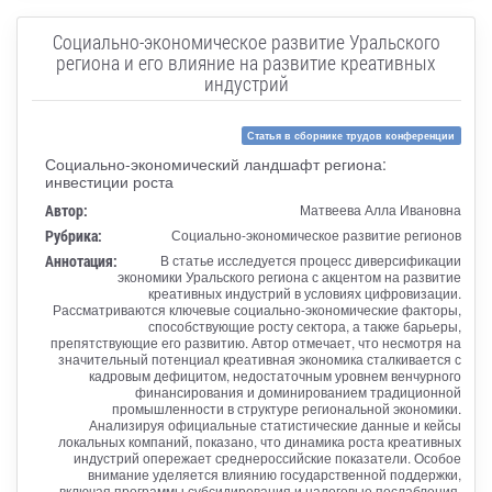
Социально-экономическое развитие Уральского
региона и его влияние на развитие креативных
индустрий
Статья в сборнике трудов конференции
Социально-экономический ландшафт региона:
инвестиции роста
Автор:
Матвеева Алла Ивановна
Рубрика:
Социально-экономическое развитие регионов
Аннотация:
В статье исследуется процесс диверсификации
экономики Уральского региона с акцентом на развитие
креативных индустрий в условиях цифровизации.
Рассматриваются ключевые социально-экономические факторы,
способствующие росту сектора, а также барьеры,
препятствующие его развитию. Автор отмечает, что несмотря на
значительный потенциал креативная экономика сталкивается с
кадровым дефицитом, недостаточным уровнем венчурного
финансирования и доминированием традиционной
промышленности в структуре региональной экономики.
Анализируя официальные статистические данные и кейсы
локальных компаний, показано, что динамика роста креативных
индустрий опережает среднероссийские показатели. Особое
внимание уделяется влиянию государственной поддержки,
включая программы субсидирования и налоговые послабления,