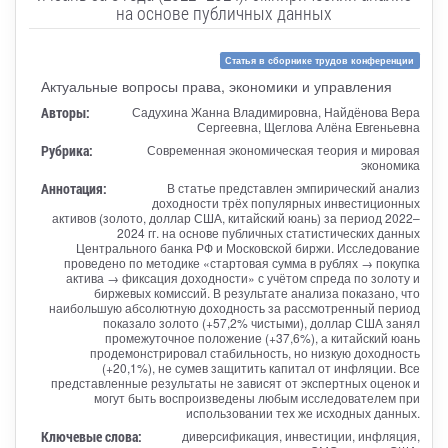
на основе публичных данных
Статья в сборнике трудов конференции
Актуальные вопросы права, экономики и управления
Авторы:
Садухина Жанна Владимировна, Найдёнова Вера
Сергеевна, Щеглова Алёна Евгеньевна
Рубрика:
Современная экономическая теория и мировая
экономика
Аннотация:
В статье представлен эмпирический анализ
доходности трёх популярных инвестиционных
активов (золото, доллар США, китайский юань) за период 2022–
2024 гг. на основе публичных статистических данных
Центрального банка РФ и Московской биржи. Исследование
проведено по методике «стартовая сумма в рублях → покупка
актива → фиксация доходности» с учётом спреда по золоту и
биржевых комиссий. В результате анализа показано, что
наибольшую абсолютную доходность за рассмотренный период
показало золото (+57,2% чистыми), доллар США занял
промежуточное положение (+37,6%), а китайский юань
продемонстрировал стабильность, но низкую доходность
(+20,1%), не сумев защитить капитал от инфляции. Все
представленные результаты не зависят от экспертных оценок и
могут быть воспроизведены любым исследователем при
использовании тех же исходных данных.
Ключевые слова:
диверсификация, инвестиции, инфляция,