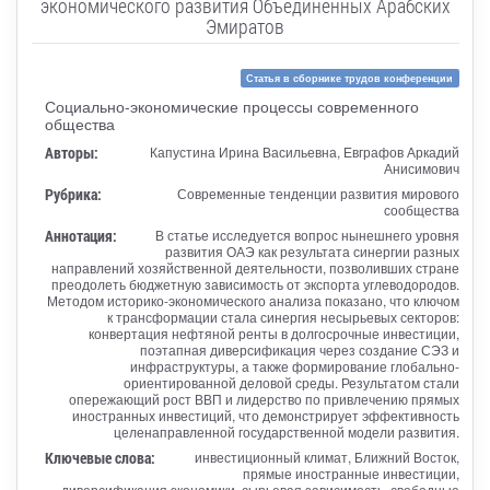
экономического развития Объединенных Арабских
Эмиратов
Статья в сборнике трудов конференции
Социально-экономические процессы современного
общества
Авторы:
Капустина Ирина Васильевна, Евграфов Аркадий
Анисимович
Рубрика:
Современные тенденции развития мирового
сообщества
Аннотация:
В статье исследуется вопрос нынешнего уровня
развития ОАЭ как результата синергии разных
направлений хозяйственной деятельности, позволивших стране
преодолеть бюджетную зависимость от экспорта углеводородов.
Методом историко-экономического анализа показано, что ключом
к трансформации стала синергия несырьевых секторов:
конвертация нефтяной ренты в долгосрочные инвестиции,
поэтапная диверсификация через создание СЭЗ и
инфраструктуры, а также формирование глобально-
ориентированной деловой среды. Результатом стали
опережающий рост ВВП и лидерство по привлечению прямых
иностранных инвестиций, что демонстрирует эффективность
целенаправленной государственной модели развития.
Ключевые слова:
инвестиционный климат, Ближний Восток,
прямые иностранные инвестиции,
диверсификация экономики, сырьевая зависимость, свободные