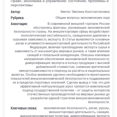
Право, экономика и управление: состояние, проблемы и
перспективы
Автор:
Квитко Эвелина Константиновна
Рубрика:
Общие вопросы экономических наук
Аннотация:
В современной внешней торговле России
обострились факторы, угрожающие экономической
безопасности страны. На внешнеторговую сферу воздействуют
геополитическая нестабильность, санкционное давление и
сырьевая зависимость экспорта. В статье выявляются основные
риски и уязвимости внешнеторговой деятельности Российской
Федерации, включая преобладание экспорта сырья и
зависимость от конъюнктуры мировых рынков, а также влияние
санкций и глобальной конкуренции. Описаны ключевые
направления обеспечения экономической безопасности:
диверсификация экспорта в пользу продукции с высокой
добавленной стоимостью, снижение критической
импортозависимости и переход на расчёты в национальных
валютах. Особое внимание уделено необходимости мониторинга
показателей внешнеэкономической безопасности и поддержания
их в пределах пороговых значений. Сделан вывод о том, что для
эффективной нейтрализации угроз требуется комплексный
подход государственной политики – от защиты интересов
отечественных производителей на мировых рынках до
разработки единой стратегии внешнеэкономической
безопасности.
Ключевые слова:
экономическая безопасность, риски, угрозы,
внешнеторговая деятельность, санкции,
внешнеэкономическая политика, диверсификация экспорта