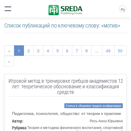
Ру
Список публикаций по ключевому слову: «мотив»
«
1
2
3
4
5
6
7
8
...
49
50
»
Игровой метод в тренировке гребцов-академистов 12
лет: теоретическое обоснование и классификация
средств
Статья в сборнике трудов конференции
Педагогика, психология, общество: от теории к практике
Автор:
Рось Анна Юрьевна
Рубрика:
Теория и методика физического воспитания, спортивной