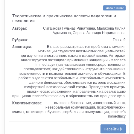
Глава в книге
Теоретические и практические аспекты педагогики и
психологии
Авторы:
Ситдикова Гульназ Ринатовна, Малахова Лилия
Адгамовна, Серова Зинаида Наримановна
Рубрика:
Глава 9
Аннотация:
В главе рассматривается проблема снижения
мотивации студентов неязыковых специальностей
при изучении иностранного языка в высшей школе. Авторами
анализируется потенциал применения концепции «teacher’s
immediacy» (так называемая «непосредственность»
преподавателя) как действенного инструмента повышения
вовлеченности и познавательной активности обучающихся. В
работе выделяются вербальные и невербальные компоненты
данного феномена, обосновывается их роль в создании
комфортной психологической среды. Приводятся примеры
практических упражнений, направленных на реализацию
принципов teacher’s immediacy в образовательном процессе вуза.
Ключевые слова:
высшее образование, иностранный язык,
невербальная коммуникация, психологический
климат, мотивация обучения, вербальная коммуникация, teacher’s
immediacy
Перейти