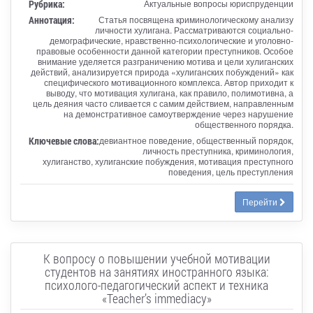
Рубрика:
Актуальные вопросы юриспруденции
Аннотация:
Статья посвящена криминологическому анализу
личности хулигана. Рассматриваются социально-
демографические, нравственно-психологические и уголовно-
правовые особенности данной категории преступников. Особое
внимание уделяется разграничению мотива и цели хулиганских
действий, анализируется природа «хулиганских побуждений» как
специфического мотивационного комплекса. Автор приходит к
выводу, что мотивация хулигана, как правило, полимотивна, а
цель деяния часто сливается с самим действием, направленным
на демонстративное самоутверждение через нарушение
общественного порядка.
Ключевые слова:
девиантное поведение, общественный порядок,
личность преступника, криминология,
хулиганство, хулиганские побуждения, мотивация преступного
поведения, цель преступления
Перейти
К вопросу о повышении учебной мотивации
студентов на занятиях иностранного языка:
психолого-педагогический аспект и техника
«Teacher’s immediacy»