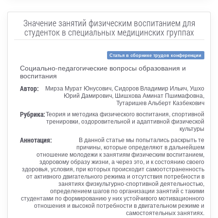
Значение занятий физическим воспитанием для
студенток в специальных медицинских группах
Статья в сборнике трудов конференции
Социально-педагогические вопросы образования и
воспитания
Автор:
Мирза Мурат Юнусович, Сидоров Владимир Ильич, Ушхо
Юрий Дамирович, Шишхова Аминат Пшимафовна,
Тутаришев Альберт Казбекович
Рубрика:
Теория и методика физического воспитания, спортивной
тренировки, оздоровительной и адаптивной физической
культуры
Аннотация:
В данной статье мы попытались раскрыть те
причины, которые определяют в дальнейшем
отношение молодежи к занятиям физическим воспитанием,
здоровому образу жизни, а через это, и к состоянию своего
здоровья, условия, при которых происходит самоотстраненность
от активного двигательного режима и отсутствия потребности в
занятиях физкультурно-спортивной деятельностью,
определением шагов по организации занятий с такими
студентами по формированию у них устойчивого мотивационного
отношения и высокой потребности в двигательном режиме и
самостоятельных занятиях.