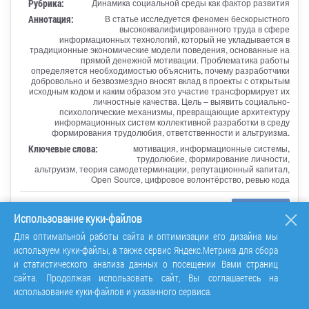
Рубрика:
Динамика социальной среды как фактор развития
Аннотация:
В статье исследуется феномен бескорыстного
высококвалифицированного труда в сфере
информационных технологий, который не укладывается в
традиционные экономические модели поведения, основанные на
прямой денежной мотивации. Проблематика работы
определяется необходимостью объяснить, почему разработчики
добровольно и безвозмездно вносят вклад в проекты с открытым
исходным кодом и каким образом это участие трансформирует их
личностные качества. Цель – выявить социально-
психологические механизмы, превращающие архитектуру
информационных систем коллективной разработки в среду
формирования трудолюбия, ответственности и альтруизма.
Ключевые слова:
мотивация, информационные системы,
трудолюбие, формирование личности,
альтруизм, теория самодетерминации, репутационный капитал,
Open Source, цифровое волонтёрство, ревью кода
Перейти
Использование куки-файлов
Для оптимальной работы сайта и оптимизации его дизайна мы
используем куки-файлы, а также сервис Яндекс.Метрика для сбора
и статистического анализа данных о посещении Вами страниц
сайта. Продолжая использовать сайт, Вы соглашаетесь на
«
1
2
3
4
5
6
7
8
...
49
50
использование куки-файлов и указанного сервиса.