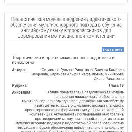
Педагогическая модель внедрения дидактического
обеспечения мультисенсорного подхода в обучение
английскому языку второклассников для
формирования мотивационной компетенции
Глава в книге
Теоретические и практические аспекты педагогики и
психологии
Авторы:
Ситдикова Гульназ Ринатовна, Багиева Камилла
Тимуровна, Баранова Альфия Рафаиловна, Миниярова
Диана Ринатовна
Рубрика:
Глава 19
Аннотация:
В главе представлена педагогическая модель
внедрения дидактического обеспечения
мультисенсорного подхода в процесс обучения английскому
языку детей младшего школьного возраста (2 класс),
ориентированная на формирование у них мотивационной
компетенции. Актуальность исследования обусловлена
противоречием между признанной эффективностью
мультисенсорного подхода и недостаточной разработанностью
его дидактического обеспечения применительно к начальному
этапу обучения. В работе описаны структурные компоненты