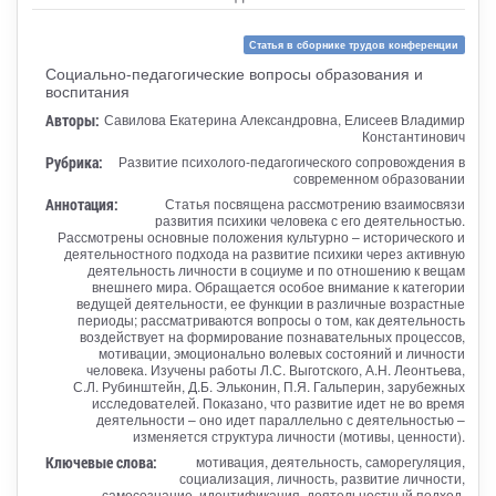
Статья в сборнике трудов конференции
Социально-педагогические вопросы образования и
воспитания
Авторы:
Савилова Екатерина Александровна, Елисеев Владимир
Константинович
Рубрика:
Развитие психолого-педагогического сопровождения в
современном образовании
Аннотация:
Статья посвящена рассмотрению взаимосвязи
развития психики человека с его деятельностью.
Рассмотрены основные положения культурно – исторического и
деятельностного подхода на развитие психики через активную
деятельность личности в социуме и по отношению к вещам
внешнего мира. Обращается особое внимание к категории
ведущей деятельности, ее функции в различные возрастные
периоды; рассматриваются вопросы о том, как деятельность
воздействует на формирование познавательных процессов,
мотивации, эмоционально волевых состояний и личности
человека. Изучены работы Л.С. Выготского, А.Н. Леонтьева,
С.Л. Рубинштейн, Д.Б. Эльконин, П.Я. Гальперин, зарубежных
исследователей. Показано, что развитие идет не во время
деятельности – оно идет параллельно с деятельностью –
изменяется структура личности (мотивы, ценности).
Ключевые слова:
мотивация, деятельность, саморегуляция,
социализация, личность, развитие личности,
самосознание, идентификация, деятельностный подход,