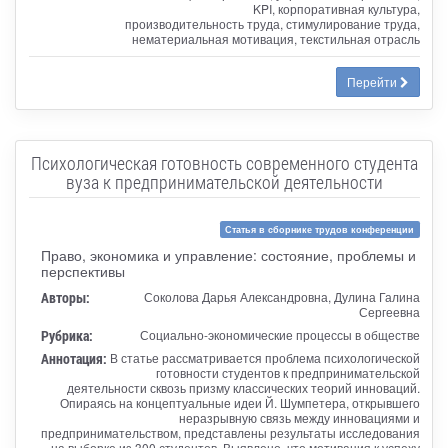
KPI, корпоративная культура,
производительность труда, стимулирование труда,
нематериальная мотивация, текстильная отрасль
Перейти
Психологическая готовность современного студента
вуза к предпринимательской деятельности
Статья в сборнике трудов конференции
Право, экономика и управление: состояние, проблемы и
перспективы
Авторы:
Соколова Дарья Александровна, Дулина Галина
Сергеевна
Рубрика:
Социально-экономические процессы в обществе
Аннотация:
В статье рассматривается проблема психологической
готовности студентов к предпринимательской
деятельности сквозь призму классических теорий инноваций.
Опираясь на концептуальные идеи Й. Шумпетера, открывшего
неразрывную связь между инновациями и
предпринимательством, представлены результаты исследования
на выборке из 300 студентов. Выявлено, что мотивация к успеху