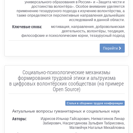
универсального образования в России» и «Защита чести и
достоинства волонтёра». Особое внимание уделяется
применению тезаурусного подхода к изучению волонтёрства, а
также определяются перспективные направления дальнейших
исследований в данной области.
Ключевые слова:
мотивация, направления, добровольческая
деятельность, волонтёры, теодиция,
философские и психологические корни, тезаурусный подход
Перейти
Социально-психологические механизмы
формирования трудовой этики и альтруизма
в цифровых волонтёрских сообществах (на примере
Open Source)
Статья в сборнике трудов конференции
Актуальные вопросы гуманитарных и социальных наук
Авторы:
Идрисов Ильнар Гайсарович, Нигматзянов Линар
Забирович, Насретдинова Зульфия Табрисовна,
Матвейчук Наталья Михайловна