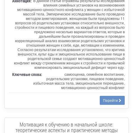
Аннотация:
В данной статье отражены результаты исследования
влияния семейных установок на возникновения
мотивационно-ценностного конфликта у женщин с избыточной
массой тела. Эмпирическое исследование было проведено
методом анкетирования, женщинам были предложены 11
вопросов об родительских установках относительно внешности,
стройности и пищевого поведения, на каждый из вопросов было
предложено несколько вариантов ответов, которые в
дальнейшем были проанализированы и проведен
корреляционный анализ взаимосвязи родительских установок и
отношения женщин к себе, еде, мотивации к изменениям.
Согласно результатам исследования установлено, что критика
внешности, культ еды и эмоциональное использование пищи в
родительской семье создают мотивационно-ценностный
конфликт между стремлением женщин к стройности и привычкой
компенсировать эмоциональный дефицит через еду.
Ключевые слова:
самооценка, семейное воспитание,
родительские установки, пищевое поведение,
избыточная масса тела, эмоциональное переедание,
мотивационно-ценностный конфликт
Перейти
Мотивация к обучению в начальной школе:
теоретические аспекты и практические методы