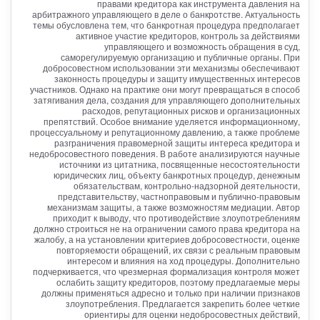
правами кредитора как инструмента давления на
арбитражного управляющего в деле о банкротстве. Актуальность
темы обусловлена тем, что банкротная процедура предполагает
активное участие кредиторов, контроль за действиями
управляющего и возможность обращения в суд,
саморегулируемую организацию и публичные органы. При
добросовестном использовании эти механизмы обеспечивают
законность процедуры и защиту имущественных интересов
участников. Однако на практике они могут превращаться в способ
затягивания дела, создания для управляющего дополнительных
расходов, репутационных рисков и организационных
препятствий. Особое внимание уделяется информационному,
процессуальному и репутационному давлению, а также проблеме
разграничения правомерной защиты интереса кредитора и
недобросовестного поведения. В работе анализируются научные
источники из цитатника, посвященные несостоятельности
юридических лиц, объекту банкротных процедур, денежным
обязательствам, контрольно-надзорной деятельности,
представительству, частноправовым и публично-правовым
механизмам защиты, а также возможностям медиации. Автор
приходит к выводу, что противодействие злоупотреблениям
должно строиться не на ограничении самого права кредитора на
жалобу, а на установлении критериев добросовестности, оценке
повторяемости обращений, их связи с реальным правовым
интересом и влияния на ход процедуры. Дополнительно
подчеркивается, что чрезмерная формализация контроля может
ослабить защиту кредиторов, поэтому предлагаемые меры
должны применяться адресно и только при наличии признаков
злоупотребления. Предлагается закрепить более четкие
ориентиры для оценки недобросовестных действий,