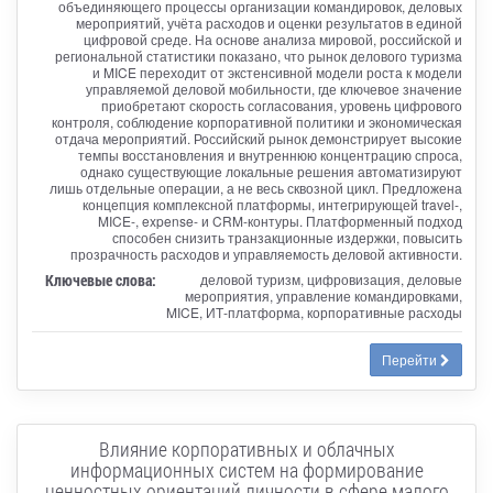
объединяющего процессы организации командировок, деловых
мероприятий, учёта расходов и оценки результатов в единой
цифровой среде. На основе анализа мировой, российской и
региональной статистики показано, что рынок делового туризма
и MICE переходит от экстенсивной модели роста к модели
управляемой деловой мобильности, где ключевое значение
приобретают скорость согласования, уровень цифрового
контроля, соблюдение корпоративной политики и экономическая
отдача мероприятий. Российский рынок демонстрирует высокие
темпы восстановления и внутреннюю концентрацию спроса,
однако существующие локальные решения автоматизируют
лишь отдельные операции, а не весь сквозной цикл. Предложена
концепция комплексной платформы, интегрирующей travel-,
MICE-, expense- и CRM-контуры. Платформенный подход
способен снизить транзакционные издержки, повысить
прозрачность расходов и управляемость деловой активности.
Ключевые слова:
деловой туризм, цифровизация, деловые
мероприятия, управление командировками,
MICE, ИТ-платформа, корпоративные расходы
Перейти
Влияние корпоративных и облачных
информационных систем на формирование
ценностных ориентаций личности в сфере малого