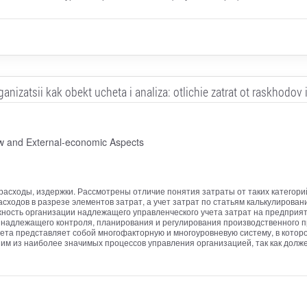
ganizatsii kak obekt ucheta i analiza: otlichie zatrat ot raskhodov 
aw and External-economic Aspects
расходы, издержки. Рассмотрены отличие понятия затраты от таких категорий
сходов в разрезе элементов затрат, а учет затрат по статьям калькулирован
жность организации надлежащего управленческого учета затрат на предприя
надлежащего контроля, планирования и регулирования производственного п
ета представляет собой многофакторную и многоуровневую систему, в которо
им из наиболее значимых процессов управления организацией, так как долж