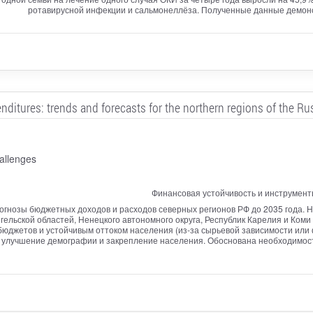
ротавирусной инфекции и сальмонеллёза. Полученные данные демонс
itures: trends and forecasts for the northern regions of the Ru
allenges
Финансовая устойчивость и инструмен
огнозы бюджетных доходов и расходов северных регионов РФ до 2035 года. Н
гельской областей, Ненецкого автономного округа, Республик Карелия и Коми
бюджетов и устойчивым оттоком населения (из-за сырьевой зависимости или
 улучшение демографии и закрепление населения. Обоснована необходимость