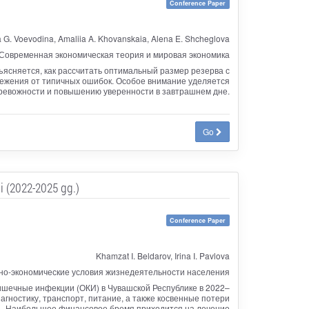
Conference Paper
 G. Voevodina, Amaliia A. Khovanskaia, Alena E. Shcheglova
Современная экономическая теория и мировая экономика
ясняется, как рассчитать оптимальный размер резерва с
ежения от типичных ошибок. Особое внимание уделяется
ревожности и повышению уверенности в завтрашнем дне.
Go
i (2022-2025 gg.)
Conference Paper
Khamzat I. Beldarov, Irina I. Pavlova
о-экономические условия жизнедеятельности населения
ишечные инфекции (ОКИ) в Чувашской Республике в 2022–
гностику, транспорт, питание, а также косвенные потери
,9%. Наибольшее финансовое бремя приходится на лечение