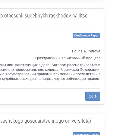
ob otnesenii sudebnykh raskhodov na litso,
Conference Paper
Polina A. Petrova
Гражданский и арбитражный процесс
ны лиц, участвующих в деле. Автором рассматривается и
ражного процессуального кодекса Российской Федерации.
х о злоупотреблении правом и применении последствий в
я судебных расходов на лицо, злоупотребляющее правом.
Go
huvashskogo gosudarstvennogo universiteta)
Conference Paper