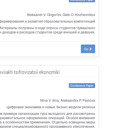
Aleksandr V. Grigor'ev, Gleb O. Kozhevnikov
формирования и развития образовательных компетенций
Материалы получены в ходе опроса студентов Чувашского
и доходов и расходов студентов среди юношей и девушек.
Go
viiakh tsifrovizatsii ekonomiki
Conference Paper
Nina V. Ilina, Aleksandra P. Pavlova
Цифровая экономика и новые бизнес-модели региона
ком примере организации тура выходного дня рассмотрены
, документальное оформление операций. Особое внимание
ра и особенностям применения. Отдельно освещены меры
ованием специализированного программного обеспечения.