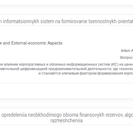
h informatsionnykh sistem na formirovanie tsennostnykh orientats
aw and External-economic Aspects
Artem A
Вопрос
е влияние корпоративных и облачных информационных систем (ИС) на ценно
емительной цифровизацией предпринимательской деятельности, где техноло
и становятся ключевым фактором формирования корпо
opredeleniia neobkhodimogo obioma finansovykh rezervov, algori
razmeshcheniia