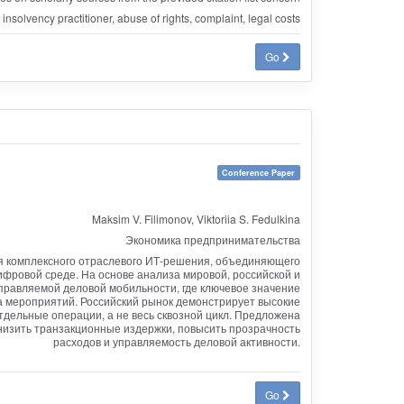
 insolvency practitioner, abuse of rights, complaint, legal costs
Go
Conference Paper
Maksim V. Filimonov, Viktoriia S. Fedulkina
Экономика предпринимательства
я комплексного отраслевого ИТ-решения, объединяющего
ифровой среде. На основе анализа мировой, российской и
управляемой деловой мобильности, где ключевое значение
а мероприятий. Российский рынок демонстрирует высокие
ельные операции, а не весь сквозной цикл. Предложена
низить транзакционные издержки, повысить прозрачность
расходов и управляемость деловой активности.
Go