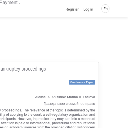
Payment
En
Register
Log in
n bankruptcy proceedings
Conference Paper
Aleksei A. Anisimov, Marina A. Fastova
Гражданское и семейное право
y proceedings. The relevance of the topic is determined by the
lity of applying to the court, a self-regulatory organization and
articipants. However, in practice they may turn into a means of
 attention is paid to informational, procedural and reputational
ies on scholarly sources from the provided citation list concern