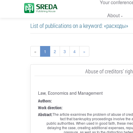
Your conferenc
About
List of publications on a keyword: «расходы»
«
1
2
3
4
»
Abuse of creditors’ rig
Law, Economics and Management
Authors:
Work direction:
Abstract:
The article examines the problem of abuse of credi
fact that bankruptcy proceedings involve the act
public authorities. When used in good faith, these mec
delaying the case, creating additional expenses, reputa
pressure, as well as to the distinction betw