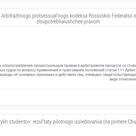
i Arbitrazhnogo protsessual'nogo kodeksa Rossiiskoi Federatsii 
zloupotrebliaiushchee pravom
 злоупотребления процессуальным правом в арбитражном процессе со сторо
ых судов по вопросу применения и трактования положений статьи 111 Арбит
выводы об основных признаках и действиях лиц, очевидно свидетельствующи
виде отнесени
kh studentov: rezul'taty pilotnogo issledovaniia (na primere C