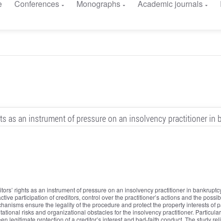
e
Conferences
Monographs
Academic journals
hts as an instrument of pressure on an insolvency practitioner i
tors’ rights as an instrument of pressure on an insolvency practitioner in bankruptc
ive participation of creditors, control over the practitioner’s actions and the possibi
hanisms ensure the legality of the procedure and protect the property interests of p
tional risks and organizational obstacles for the insolvency practitioner. Particular
een legitimate protection of a creditor’s interest and bad-faith conduct. The study rel