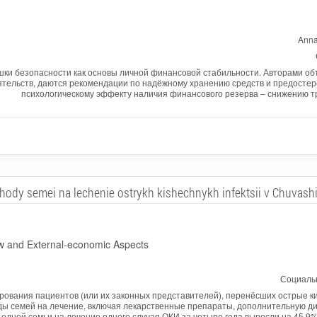
Anna
ки безопасности как основы личной финансовой стабильности. Авторами объ
тельств, даются рекомендации по надёжному хранению средств и предостер
психологическому эффекту наличия финансового резерва – снижению т
ody semei na lechenie ostrykh kishechnykh infektsii v Chuvashi
aw and External-economic Aspects
Социальн
рования пациентов (или их законных представителей), перенёсших острые к
ды семей на лечение, включая лекарственные препараты, дополнительную диа
ы одной семьи на лечение одного случая ОКИ за четыре года выросли на 45