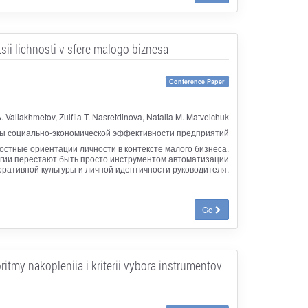
ii lichnosti v sfere malogo biznesa
Conference Paper
. Valiakhmetov, Zulfiia T. Nasretdinova, Natalia M. Matveichuk
ы социально-экономической эффективности предприятий
стные ориентации личности в контексте малого бизнеса.
гии перестают быть просто инструментом автоматизации
ративной культуры и личной идентичности руководителя.
Go
tmy nakopleniia i kriterii vybora instrumentov