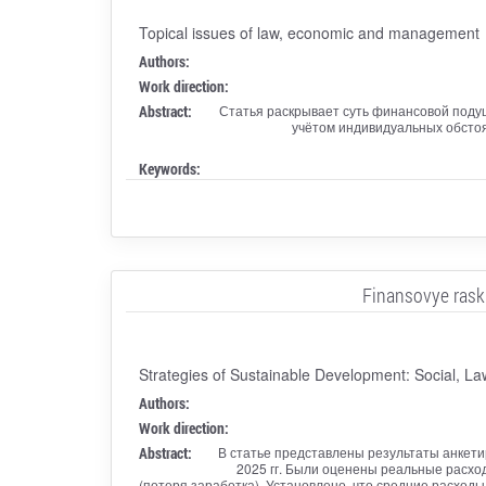
Topical issues of law, economic and management
Authors:
Work direction:
Abstract:
Статья раскрывает суть финансовой подуш
учётом индивидуальных обстоя
Keywords:
Finansovye raskh
Strategies of Sustainable Development: Social, L
Authors:
Work direction:
Abstract:
В статье представлены результаты анкети
2025 гг. Были оценены реальные расхо
(потеря заработка). Установлено, что средние расход