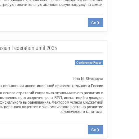
трируют значительную экономическую нагрузку на семьи.
Go
ssian Federation until 2035
Conference Paper
Irina N. Shvetsova
ты повышения инвестиционной привлекательности России
а основе стратегий социально-экономического развития и
 выявлено противоречие: рост ВРП, инвестиций и доходов
 фискального выравнивания). Фактором успеха бюджетной
 переноса акцентов с экономического роста на развитие
человеческого капитала.
Go