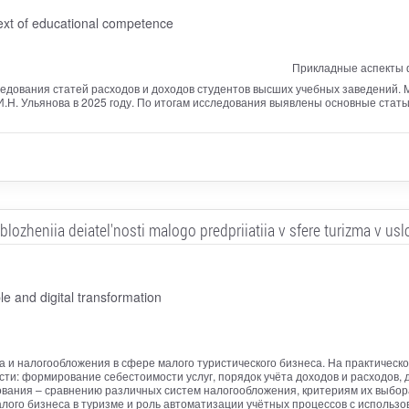
ext of educational competence
Прикладные аспекты 
ледования статей расходов и доходов студентов высших учебных заведений. 
.Н. Ульянова в 2025 году. По итогам исследования выявлены основные стать
ozheniia deiatel'nosti malogo predpriiatiia v sfere turizma v uslo
e and digital transformation
а и налогообложения в сфере малого туристического бизнеса. На практичес
ти: формирование себестоимости услуг, порядок учёта доходов и расходов
ования – сравнению различных систем налогообложения, критериям их выбо
лого бизнеса в туризме и роль автоматизации учётных процессов с использ