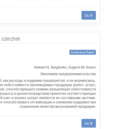
Go
i izderzhek
Conference Paper
Aleksei N. Sergienko, Evgenii M. Nosov
Экономика предпринимательства
, как расходы и издержки предприятия, и их взаимосвязь.
ия себестоимости производимых продукции (работ, услуг),
тии, способствующего помимо калькуляции себестоимости
роцесса в целом посредством принятия соответствующих
й учет и анализ затрат являются ее составными частями.
ен способствовать оптимизации и снижению издержек при
сохранении качества выпускаемой продукции.
Go