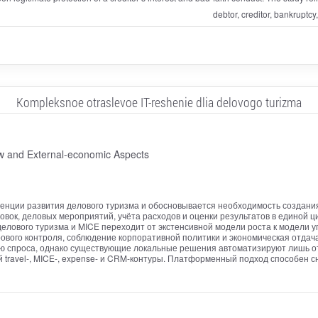
debtor, creditor, bankruptcy,
Kompleksnoe otraslevoe IT-reshenie dlia delovogo turizma
aw and External-economic Aspects
енции развития делового туризма и обосновывается необходимость создани
вок, деловых мероприятий, учёта расходов и оценки результатов в единой ц
делового туризма и MICE переходит от экстенсивной модели роста к модели 
ового контроля, соблюдение корпоративной политики и экономическая отдач
 спроса, однако существующие локальные решения автоматизируют лишь отд
travel-, MICE-, expense- и CRM-контуры. Платформенный подход способен с