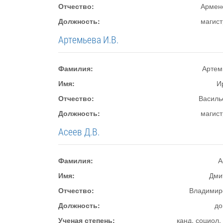
Отчество:
Армен
Должность:
магист
Артемьева И.В.
Фамилия:
Артем
Имя:
И
Отчество:
Василь
Должность:
магист
Асеев Д.В.
Фамилия:
А
Имя:
Дми
Отчество:
Владимир
Должность:
до
Ученая степень:
канд. социол.