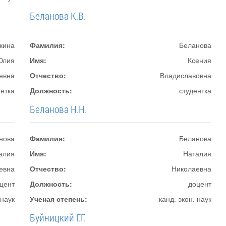
Беланова К.В.
кина
Фамилия:
Беланова
Юлия
Имя:
Ксения
евна
Отчество:
Владиславовна
ентка
Должность:
студентка
Беланова Н.Н.
нова
Фамилия:
Беланова
алия
Имя:
Наталия
евна
Отчество:
Николаевна
цент
Должность:
доцент
 наук
Ученая степень:
канд. экон. наук
Буйницкий Г.Г.