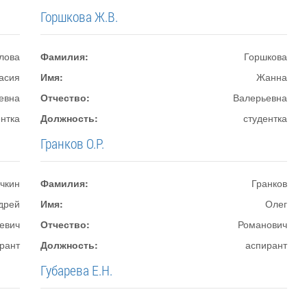
Горшкова Ж.В.
лова
Фамилия:
Горшкова
асия
Имя:
Жанна
евна
Отчество:
Валерьевна
ентка
Должность:
студентка
Гранков О.Р.
чкин
Фамилия:
Гранков
дрей
Имя:
Олег
евич
Отчество:
Романович
рант
Должность:
аспирант
Губарева Е.Н.