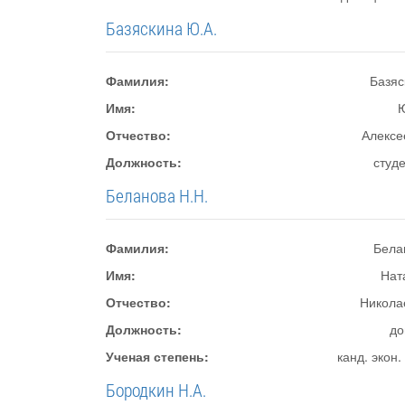
Базяскина Ю.А.
Фамилия:
Базяс
Имя:
Отчество:
Алексе
Должность:
студ
Беланова Н.Н.
Фамилия:
Бела
Имя:
Нат
Отчество:
Никола
Должность:
до
Ученая степень:
канд. экон.
Бородкин Н.А.