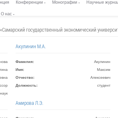
нция
Конференции
Монографии
Научные журна
О нас
 «Самарский государственный экономический универси
Акулинин М.А.
нова
Фамилия:
Акулинин
тина
Имя:
Максим
евна
Отчество:
Алексеевич
ссор
Должность:
студент
 наук
Амирова Л.Э.