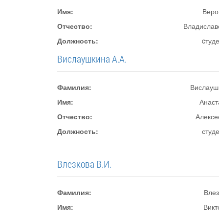
Имя:
Веро
Отчество:
Владислав
Должность:
cтуд
Вислаушкина А.А.
Фамилия:
Вислауш
Имя:
Анаст
Отчество:
Алексе
Должность:
студ
Влезкова В.И.
Фамилия:
Влез
Имя:
Викт