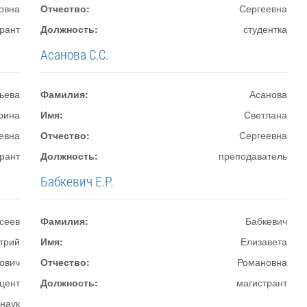
овна
Отчество:
Сергеевна
рант
Должность:
студентка
Асанова С.С.
ьева
Фамилия:
Асанова
рина
Имя:
Светлана
евна
Отчество:
Сергеевна
рант
Должность:
преподаватель
Бабкевич Е.Р.
сеев
Фамилия:
Бабкевич
трий
Имя:
Елизавета
ович
Отчество:
Романовна
цент
Должность:
магистрант
 наук