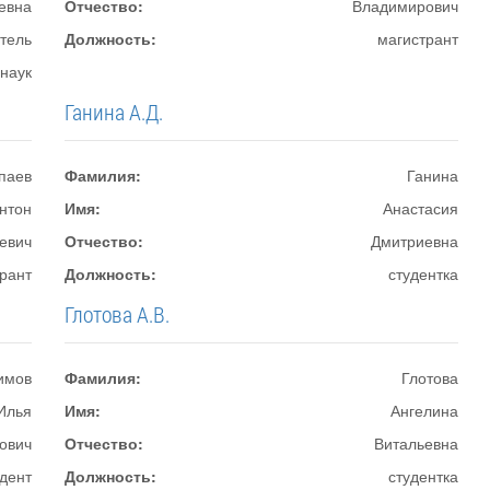
евна
Отчество:
Владимирович
тель
Должность:
магистрант
 наук
Ганина А.Д.
паев
Фамилия:
Ганина
нтон
Имя:
Анастасия
евич
Отчество:
Дмитриевна
рант
Должность:
студентка
Глотова А.В.
имов
Фамилия:
Глотова
Илья
Имя:
Ангелина
ович
Отчество:
Витальевна
удент
Должность:
студентка