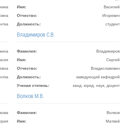
ника
Имя:
Василий
овна
Отчество:
Игоревич
ентка
Должность:
студент
Владимиров С.В.
кина
Фамилия:
Владимиров
асия
Имя:
Сергей
евна
Отчество:
Владиславович
ентка
Должность:
заведующий кафедрой
Ученая степень:
канд. юрид. наук, доцент
Волков М.В.
кова
Фамилия:
Волков
ория
Имя:
Матвей