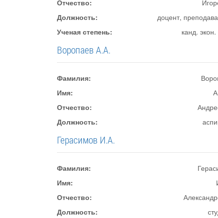
Отчество:
Игор
Должность:
доцент, преподава
Ученая степень:
канд. экон.
Воропаев А.А.
Фамилия:
Воро
Имя:
А
Отчество:
Андре
Должность:
аспи
Герасимов И.А.
Фамилия:
Герас
Имя:
Отчество:
Александр
Должность:
ст