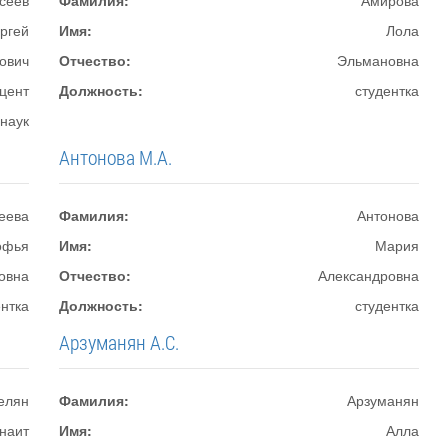
сеев
Фамилия:
Амирова
ргей
Имя:
Лола
ович
Отчество:
Эльмановна
цент
Должность:
студентка
 наук
Антонова М.А.
еева
Фамилия:
Антонова
офья
Имя:
Мария
овна
Отчество:
Александровна
ентка
Должность:
студентка
Арзуманян А.С.
елян
Фамилия:
Арзуманян
наит
Имя:
Алла