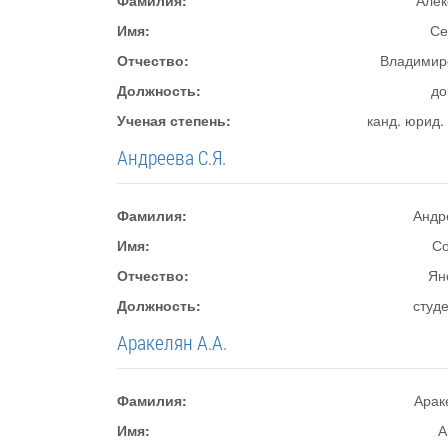
Фамилия:
Алек
Имя:
Се
Отчество:
Владимир
Должность:
до
Ученая степень:
канд. юрид.
Андреева С.Я.
Фамилия:
Андр
Имя:
С
Отчество:
Ян
Должность:
студ
Аракелян А.А.
Фамилия:
Арак
Имя:
А