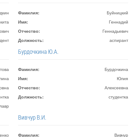
дкин
Фамилия:
Буйницкий
кита
Имя:
Геннадий
ович
Отчество:
Геннадьевич
удент
Должность:
аспирант
Бурдочкина Ю.А.
това
Фамилия:
Бурдочкина
лина
Имя:
Юлия
овна
Отчество:
Алексеевна
ентка
Должность:
студентка
лавр
Вивчур В.И.
енко
Фамилия:
Вивчур