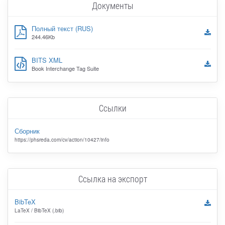
Документы
Полный текст (RUS)
244.46Kb
BITS XML
Book Interchange Tag Suite
Ссылки
Сборник
https://phsreda.com/cv/action/10427/info
Ссылка на экспорт
BibTeX
LaTeX / BibTeX (.bib)