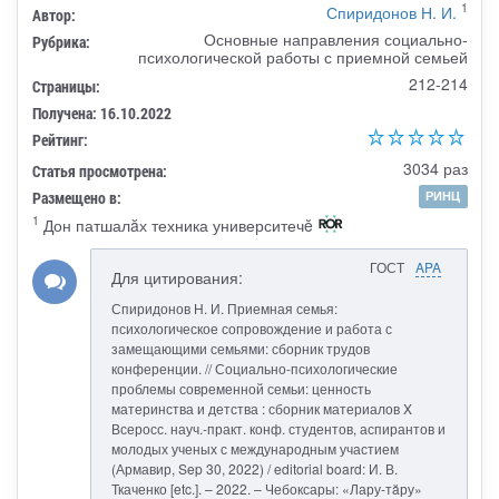
1
Спиридонов Н. И.
Автор:
Основные направления социально-
Рубрика:
психологической работы с приемной семьей
212-214
Страницы:
Получена: 16.10.2022
Рейтинг:
3034 раз
Статья просмотрена:
Размещено в:
РИНЦ
1
Дон патшалăх техника университечĕ
ГОСТ
APA
Для цитирования:
Спиридонов Н. И. Приемная семья:
психологическое сопровождение и работа с
замещающими семьями: сборник трудов
конференции. // Социально-психологические
проблемы современной семьи: ценность
материнства и детства : сборник материалов X
Всеросс. науч.-практ. конф. студентов, аспирантов и
молодых ученых с международным участием
(Армавир, Sep 30, 2022) / editorial board: И. В.
Ткаченко [etc.]. – 2022. – Чебоксары: «Лару-тăру»