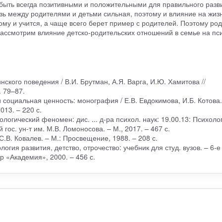
быть всегда позитивными и положительными для правильного разв
ь между родителями и детьми сильная, поэтому и влияние на жиз
ому и учится, а чаще всего берет пример с родителей. Поэтому ро
рассмотрим влияние детско-родительских отношений в семье на пс
ского поведения / В.И. Брутман, А.Я. Варга, И.Ю. Хамитова //
. 79–87.
и социальная ценность: монография / Е.В. Евдокимова, И.Б. Котова.
13. – 220 с.
ологический феномен: дис. ... д-ра психол. наук: 19.00.13: Психоло
гос. ун-т им. М.В. Ломоносова. – М., 2017. – 467 с.
.В. Ковалев. – М.: Просвещение, 1988. – 208 с.
гия развития, детство, отрочество: учебник для студ. вузов. – 6-е 
тр «Академия», 2000. – 456 с.