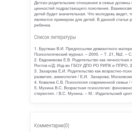
Детско-родительские отношения в семье должны 
ценностей подрастающего поколения. Взаимосвяз
детей будет значительная. Что молодежь видит, т
являются примером для детей. В данной статье 
ребенка.
Список литературы
1. Брутман В.И. Предпосылки девиантного материн
Психологический журнал. – 2000. – Т. 21, №2. – С
2. Евдокимова Е.В. Родительство как личностная 
Ростов н/Д: Изд-во ГБОУ ДПО РО РИПК и ППРО, 20
3. Захарова Е.И. Родительство как возрастно-псих
развития, акмеология / Е.И. Захарова; Московский 
4. Ковалев С.В. Психология современной семьи / С
5. Мухина В.С. Возрастная психология: феноменоло
стереотип. / В.С. Мухина. – М.: Издательский цен
Комментарии(0)