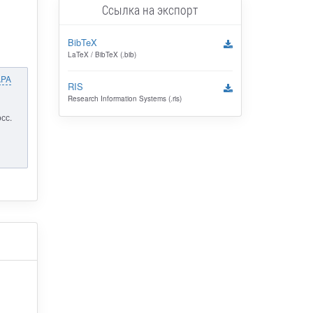
Ссылка на экспорт
BibTeX
LaTeX / BibTeX (.bib)
APA
RIS
Research Information Systems (.ris)
сс.