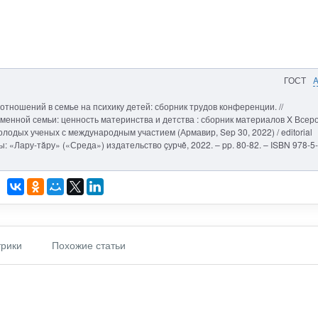
ГОСТ
отношений в семье на психику детей: сборник трудов конференции. //
енной семьи: ценность материнства и детства : сборник материалов X Всеро
олодых ученых с международным участием (Армавир, Sep 30, 2022) / editorial
ары: «Лару-тăру» («Среда») издательство çурчě, 2022. – pp. 80-82. – ISBN 978-5-
рики
Похожие статьи