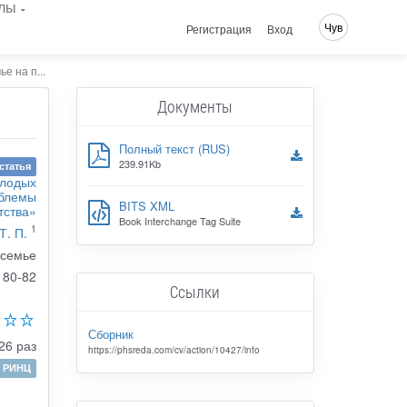
лы
Чув
Регистрация
Вход
е на п...
Документы
Полный текст (RUS)
239.91Kb
статья
олодых
облемы
BITS XML
тства»
Book Interchange Tag Suite
1
Т. П.
 семье
80-82
Ссылки
Сборник
26 раз
https://phsreda.com/cv/action/10427/info
РИНЦ