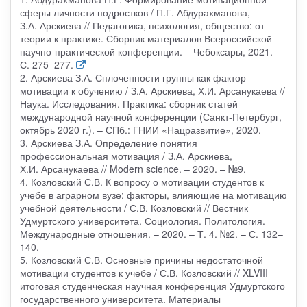
сферы личности подростков / П.Г. Абдурахманова,
З.А. Арскиева // Педагогика, психология, общество: от
теории к практике. Сборник материалов Всероссийской
научно-практической конференции. – Чебоксары, 2021. –
С. 275–277.
2. Арскиева З.А. Сплоченности группы как фактор
мотивации к обучению / З.А. Арскиева, Х.И. Арсанукаева //
Наука. Исследования. Практика: сборник статей
международной научной конференции (Санкт-Петербург,
октябрь 2020 г.). – СПб.: ГНИИ «Нацразвитие», 2020.
3. Арскиева З.А. Определение понятия
профессиональная мотивация / З.А. Арскиева,
Х.И. Арсанукаева // Modern science. – 2020. – №9.
4. Козловский С.В. К вопросу о мотивации студентов к
учебе в аграрном вузе: факторы, влияющие на мотивацию
учебной деятельности / С.В. Козловский // Вестник
Удмуртского университета. Социология. Политология.
Международные отношения. – 2020. – Т. 4. №2. – С. 132–
140.
5. Козловский С.В. Основные причины недостаточной
мотивации студентов к учебе / С.В. Козловский // XLVIII
итоговая студенческая научная конференция Удмуртского
государственного университета. Материалы