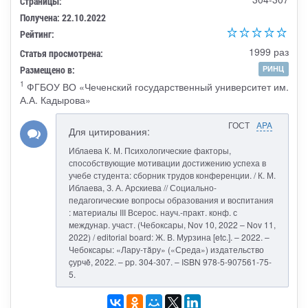
Страницы:
Получена: 22.10.2022
Рейтинг:
1999 раз
Статья просмотрена:
Размещено в:
РИНЦ
1
ФГБОУ ВО «Чеченский государственный университет им.
А.А. Кадырова»
ГОСТ
APA
Для цитирования:
Иблаева К. М. Психологические факторы,
способствующие мотивации достижению успеха в
учебе студента: сборник трудов конференции. / К. М.
Иблаева, З. А. Арскиева // Социально-
педагогические вопросы образования и воспитания
: материалы III Всерос. науч.-практ. конф. с
междунар. участ. (Чебоксары, Nov 10, 2022 – Nov 11,
2022) / editorial board: Ж. В. Мурзина [etc.]. – 2022. –
Чебоксары: «Лару-тăру» («Среда») издательство
çурчě, 2022. – pp. 304-307. – ISBN 978-5-907561-75-
5.