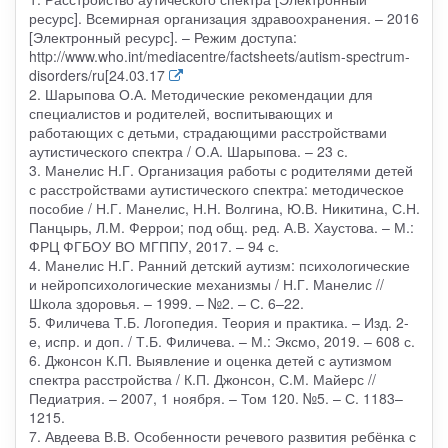
ресурс]. Всемирная организация здравоохранения. – 2016
[Электронный ресурс]. – Режим доступа:
http://www.who.int/mediacentre/factsheets/autism-spectrum-
disorders/ru[24.03.17
2. Шарыпова О.А. Методические рекомендации для
специалистов и родителей, воспитывающих и
работающих с детьми, страдающими расстройствами
аутистического спектра / О.А. Шарыпова. – 23 с.
3. Манелис Н.Г. Организация работы с родителями детей
с расстройствами аутистического спектра: методическое
пособие / Н.Г. Манелис, Н.Н. Волгина, Ю.В. Никитина, С.Н.
Панцырь, Л.М. Феррои; под общ. ред. А.В. Хаустова. – М.:
ФРЦ ФГБОУ ВО МГППУ, 2017. – 94 с.
4. Манелис Н.Г. Ранний детский аутизм: психологические
и нейропсихологические механизмы / Н.Г. Манелис //
Школа здоровья. – 1999. – №2. – С. 6–22.
5. Филичева Т.Б. Логопедия. Теория и практика. – Изд. 2-
е, испр. и доп. / Т.Б. Филичева. – М.: Эксмо, 2019. – 608 с.
6. Джонсон К.П. Выявление и оценка детей с аутизмом
спектра расстройства / К.П. Джонсон, С.М. Майерс //
Педиатрия. – 2007, 1 ноября. – Том 120. №5. – С. 1183–
1215.
7. Авдеева В.В. Особенности речевого развития ребёнка с