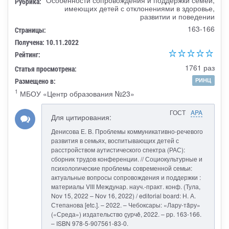
Рубрика:
имеющих детей с отклонениями в здоровье,
развитии и поведении
163-166
Страницы:
Получена: 10.11.2022
Рейтинг:
1761 раз
Статья просмотрена:
Размещено в:
РИНЦ
1
МБОУ «Центр образования №23»
ГОСТ
APA
Для цитирования:
Денисова Е. В. Проблемы коммуникативно-речевого
развития в семьях, воспитывающих детей с
расстройством аутистического спектра (РАС):
сборник трудов конференции. // Социокультурные и
психологические проблемы современной семьи:
актуальные вопросы сопровождения и поддержки :
материалы VIII Междунар. науч.-практ. конф. (Тула,
Nov 15, 2022 – Nov 16, 2022) / editorial board: Н. А.
Степанова [etc.]. – 2022. – Чебоксары: «Лару-тăру»
(«Среда») издательство çурчě, 2022. – pp. 163-166.
– ISBN 978-5-907561-83-0.