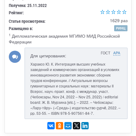
Получена: 25.11.2022
Рейтинг:
1629 раз
Статья просмотрена:
Размещено в:
РИНЦ
1
Дипломатическая академия МГИМО МИД Российской
Федерации
ГОСТ
APA
Для цитирования:
Харакоз Ю. К. Интеграция высших учебных
заведений и коммерческих организаций в условиях
инновационного развития экономики: сборник
трудов конференции. // Актуальные вопросы
гуманитарных и социальных наук : материалы II
Всерос. науч.-практ. конф. с междунар. участ.
(Чебоксары, Nov 24, 2022 – Nov 25, 2022) / editorial
board: Ж. В. Мурзина [etc.]. – 2022. – Чебоксары:
«Лару-тăру» («Среда») издательство çурчě, 2022. –
pp. 53-55. – ISBN 978-5-907561-84-7.