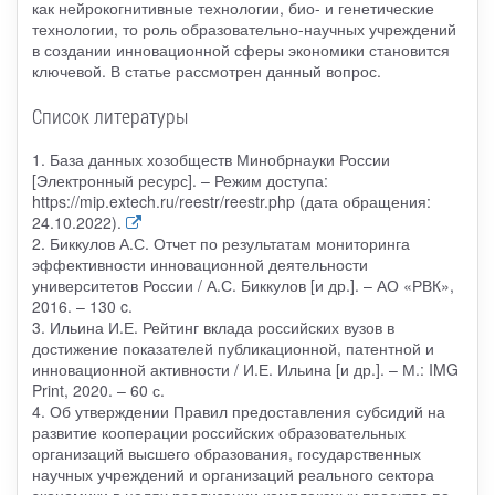
как нейрокогнитивные технологии, био- и генетические
технологии, то роль образовательно-научных учреждений
в создании инновационной сферы экономики становится
ключевой. В статье рассмотрен данный вопрос.
Список литературы
1. База данных хозобществ Минобрнауки России
[Электронный ресурс]. – Режим доступа:
https://mip.extech.ru/reestr/reestr.php (дата обращения:
24.10.2022).
2. Биккулов А.С. Отчет по результатам мониторинга
эффективности инновационной деятельности
университетов России / А.С. Биккулов [и др.]. – АО «РВК»,
2016. – 130 c.
3. Ильина И.Е. Рейтинг вклада российских вузов в
достижение показателей публикационной, патентной и
инновационной активности / И.Е. Ильина [и др.]. – М.: IMG
Print, 2020. – 60 с.
4. Об утверждении Правил предоставления субсидий на
развитие кооперации российских образовательных
организаций высшего образования, государственных
научных учреждений и организаций реального сектора
экономики в целях реализации комплексных проектов по