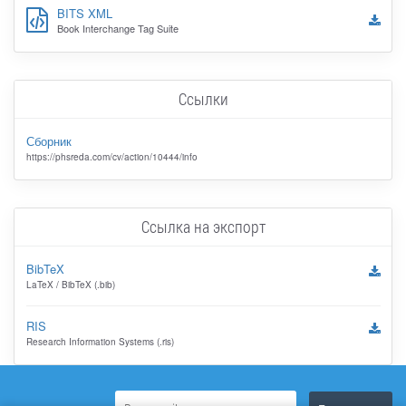
BITS XML
Book Interchange Tag Suite
Ссылки
Сборник
https://phsreda.com/cv/action/10444/info
Ссылка на экспорт
BibTeX
LaTeX / BibTeX (.bib)
RIS
Research Information Systems (.ris)