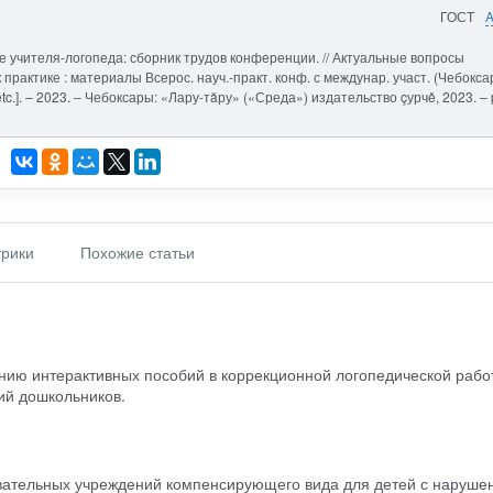
ГОСТ
е учителя-логопеда: сборник трудов конференции. // Актуальные вопросы
практике : материалы Всерос. науч.-практ. конф. с междунар. участ. (Чебокса
 [etc.]. – 2023. – Чебоксары: «Лару-тăру» («Среда») издательство çурчě, 2023. – 
рики
Похожие статьи
анию интерактивных пособий в коррекционной логопедической рабо
ий дошкольников.
вательных учреждений компенсирующего вида для детей с наруше