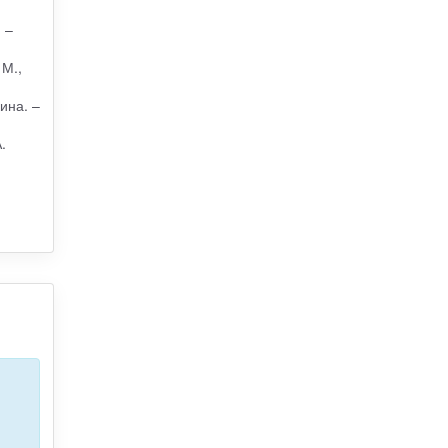
 –
 М.,
ина. –
.