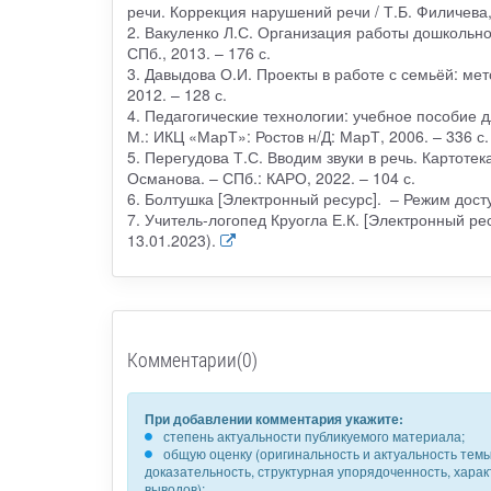
речи. Коррекция нарушений речи / Т.Б. Филичева, 
2. Вакуленко Л.С. Организация работы дошкольног
СПб., 2013. – 176 с.
3. Давыдова О.И. Проекты в работе с семьёй: мето
2012. – 128 с.
4. Педагогические технологии: учебное пособие д
М.: ИКЦ «МарТ»: Ростов н/Д: МарТ, 2006. – 336 с.
5. Перегудова Т.С. Вводим звуки в речь. Картотек
Османова. – СПб.: КАРО, 2022. – 104 с.
6. Болтушка [Электронный ресурс]. – Режим доступ
7. Учитель-логопед Круогла Е.К. [Электронный рес
13.01.2023).
Комментарии(0)
При добавлении комментария укажите:
степень актуальности публикуемого материала;
общую оценку (оригинальность и актуальность темы,
доказательность, структурная упорядоченность, хара
выводов);