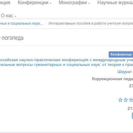
нция
Конференции
Монографии
Научные журна
О нас
ых и социальных наук:...
Интерактивные пособия в работе учителя-логоп
-логопеда
Конференци 
ссийская научно-практическая конференция с международным уч
уальные вопросы гуманитарных и социальных наук: от теории к пра
Шкурат 
Коррекционная педа
2
21