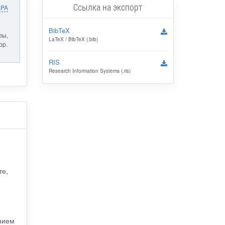
Ссылка на экспорт
APA
BibTeX
ры,
LaTeX / BibTeX (.bib)
pp.
RIS
Research Information Systems (.ris)
те,
нием