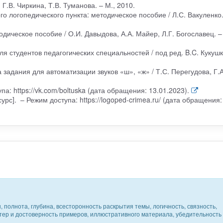
Г.В. Чиркина, Т.В. Туманова. – М., 2010.
о логопедического пункта: методическое пособие / Л.С. Вакуленко.
дическое пособие / О.И. Давыдова, А.А. Майер, Л.Г. Богославец. –
ля студентов педагогических специальностей / под ред. B.C. Кукушк
а задания для автоматизации звуков «ш», «ж» / Т.С. Перегудова, Г.А
а: https://vk.com/boltuska (дата обращения: 13.01.2023).
урс]. – Режим доступа: https://logoped-crimea.ru/ (дата обращения:
 полнота, глубина, всесторонность раскрытия темы, логичность, связность,
ктер и достоверность примеров, иллюстративного материала, убедительность