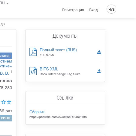
лы
Чув
Регистрация
Вход
еда
Документы
Полный текст (RUS)
196.57Kb
статья
астием
ктике»
BITS XML
1
В. В.
Book Interchange Tag Suite
гогика
78-280
Ссылки
36 раз
Сборник
https://phsreda.com/cv/action/10462/info
РИНЦ