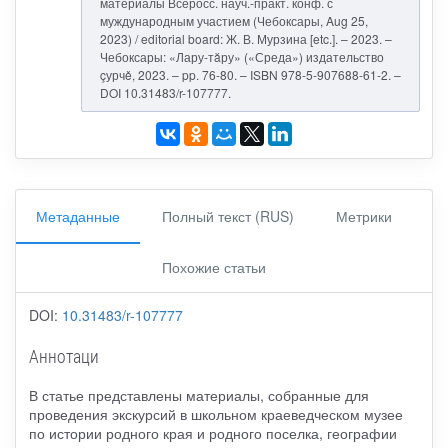
материалы Всеросс. науч.-практ. конф. с
муждународным участием (Чебоксары, Aug 25,
2023) / editorial board: Ж. В. Мурзина [etc.]. – 2023. –
Чебоксары: «Лару-тăру» («Среда») издательство
çурчě, 2023. – pp. 76-80. – ISBN 978-5-907688-61-2. –
DOI 10.31483/r-107777.
Метаданные
Полный текст (RUS)
Метрики
Похожие статьи
DOI:
10.31483/r-107777
Аннотаци
В статье представлены материалы, собранные для
проведения экскурсий в школьном краеведческом музее
по истории родного края и родного поселка, географии