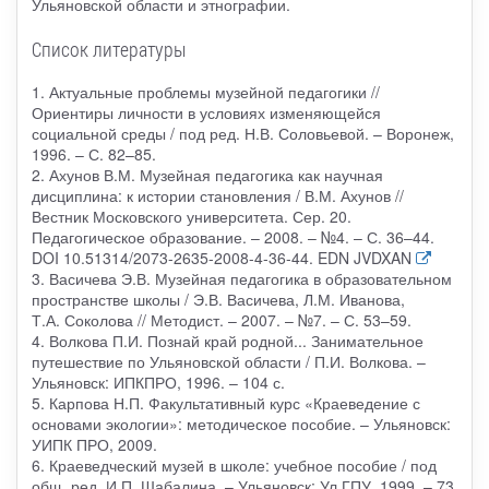
Ульяновской области и этнографии.
Список литературы
1. Актуальные проблемы музейной педагогики //
Ориентиры личности в условиях изменяющейся
социальной среды / под ред. Н.В. Соловьевой. – Воронеж,
1996. – С. 82–85.
2. Ахунов В.М. Музейная педагогика как научная
дисциплина: к истории становления / В.М. Ахунов //
Вестник Московского университета. Сер. 20.
Педагогическое образование. – 2008. – №4. – С. 36–44.
DOI 10.51314/2073-2635-2008-4-36-44. EDN JVDXAN
3. Васичева Э.В. Музейная педагогика в образовательном
пространстве школы / Э.В. Васичева, Л.М. Иванова,
Т.А. Соколова // Методист. – 2007. – №7. – С. 53–59.
4. Волкова П.И. Познай край родной... Занимательное
путешествие по Ульяновской области / П.И. Волкова. –
Ульяновск: ИПКПРО, 1996. – 104 с.
5. Карпова Н.П. Факультативный курс «Краеведение с
основами экологии»: методическое пособие. – Ульяновск:
УИПК ПРО, 2009.
6. Краеведческий музей в школе: учебное пособие / под
общ. ред. И.П. Шабалина. – Ульяновск: Ул ГПУ, 1999. – 73