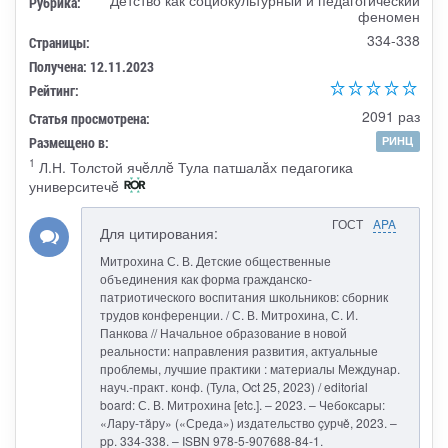
Рубрика:
феномен
334-338
Страницы:
Получена: 12.11.2023
Рейтинг:
2091 раз
Статья просмотрена:
Размещено в:
РИНЦ
1
Л.Н. Толстой ячĕллĕ Тула патшалăх педагогика
университечĕ
ГОСТ
APA
Для цитирования:
Митрохина С. В. Детские общественные
объединения как форма гражданско-
патриотического воспитания школьников: сборник
трудов конференции. / С. В. Митрохина, С. И.
Панкова // Начальное образование в новой
реальности: направления развития, актуальные
проблемы, лучшие практики : материалы Междунар.
науч.-практ. конф. (Тула, Oct 25, 2023) / editorial
board: С. В. Митрохина [etc.]. – 2023. – Чебоксары:
«Лару-тăру» («Среда») издательство çурчě, 2023. –
pp. 334-338. – ISBN 978-5-907688-84-1.