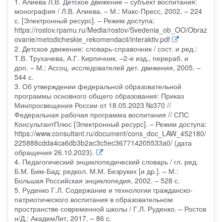
1. Алиева Л.В. Детское движение – субъект воспитания:
монография / Л.В. Алиева. – М.: Макс-Пресс, 2002. – 224
с. [Электронный ресурс]. – Режим доступа:
https://rostov.rpamu.ru/Media/rostov/Svedenia_ob_OO/Obraz
ovanie/metodicheskie_rekomendacii/interaktiv.pdf
2. Детское движение: словарь-справочник / сост. и ред.:
Т.В. Трухачева, А.Г. Кирпичник. –2-е изд., перераб. и
доп. – М.: Ассоц. исследователей дет. движения, 2005. –
544 с.
3. Об утверждении федеральной образовательной
программы основного общего образования: Приказ
Минпросвещения России от 18.05.2023 №370 //
Федеральная рабочая программа воспитания // СПС
КонсультантПлюс [Электронный ресурс]. – Режим доступа:
https://www.consultant.ru/document/cons_doc_LAW_452180/
225888cdda4ca6db3b2ac3c5ec367714205533a0/ (дата
обращения 26.10.2023).
4. Педагогический энциклопедический словарь / гл. ред.
Б.М. Бим-Бад; редкол. М.М. Безруких [и др.]. – М.:
Большая Российская энциклопедия, 2002. – 528 с.
5. Руденко Г.Л. Содержание и технологии гражданско-
патриотического воспитания в образовательном
пространстве современной школы / Г.Л. Руденко. – Ростов
н/Д.: АкадемЛит, 2017. – 86 с.