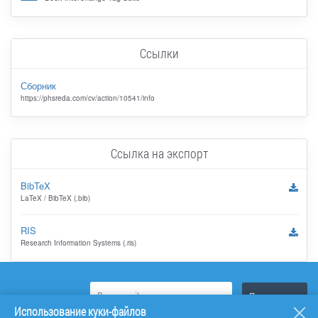
Ссылки
Сборник
https://phsreda.com/cv/action/10541/info
Ссылка на экспорт
BibTeX
LaTeX / BibTeX (.bib)
RIS
Research Information Systems (.ris)
Использование куки-файлов