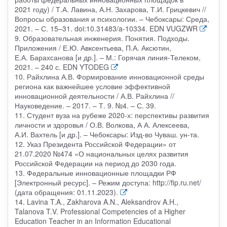
2021 году) / Т.А. Лавина, А.Н. Захарова, Т.И. Грицкевич //
Вопросы образования и психологии. – Чебоксары: Среда,
2021. – С. 15–31. doi:10.31483/a-10334. EDN VUGZWR
9. Образовательная инженерия. Понятия. Подходы.
Приложения / Е.Ю. Авксентьева, П.А. Аксютин,
Е.А. Барахсанова [и др.]. – М.: Горячая линия-Телеком,
2021. – 240 с. EDN YTODEG
10. Райхлина А.В. Формирование инновационной среды
региона как важнейшее условие эффективной
инновационной деятельности / А.В. Райхлина //
Науковедение. – 2017. – Т. 9. №4. – С. 39.
11. Студент вуза на рубеже 2020-х: перспективы развития
личности и здоровья / О.В. Волкова, А А. Алексеева,
А.И. Вахтель [и др.]. – Чебоксары: Изд-во Чуваш. ун-та.
12. Указ Президента Российской Федерации» от
21.07.2020 №474 «О национальных целях развития
Российской Федерации на период до 2030 года.
13. Федеральные инновационные площадки РФ
[Электронный ресурс]. – Режим доступа: http://fip.ru.net/
(дата обращения: 01.11.2023).
14. Lavina T.A., Zakharova A.N., Aleksandrov A.H.,
Talanova T.V. Professional Competencies of a Higher
Education Teacher in an Information Educational