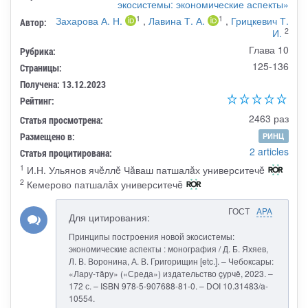
экосистемы: экономические аспекты»
1
1
Захарова А. Н.
,
Лавина Т. А.
,
Грицкевич Т.
Автор:
2
И.
Глава 10
Рубрика:
125-136
Страницы:
Получена: 13.12.2023
Рейтинг:
2463 раз
Статья просмотрена:
Размещено в:
РИНЦ
2 articles
Статья процитирована:
1
И.Н. Ульянов ячĕллĕ Чăваш патшалăх университечĕ
2
Кемерово патшалăх университечĕ
ГОСТ
APA
Для цитирования:
Принципы построения новой экосистемы:
экономические аспекты : монография / Д. Б. Яхяев,
Л. В. Воронина, А. В. Григорищин [etc.]. – Чебоксары:
«Лару-тăру» («Среда») издательство çурчě, 2023. –
172 с. – ISBN 978-5-907688-81-0. – DOI 10.31483/a-
10554.