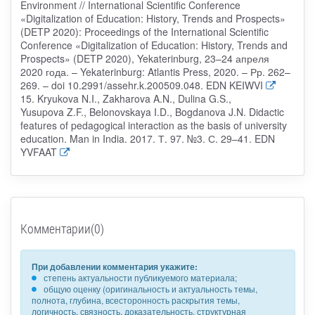
Environment // International Scientific Conference
«Digitalization of Education: History, Trends and Prospects»
(DETP 2020): Proceedings of the International Scientific
Conference «Digitalization of Education: History, Trends and
Prospects» (DETP 2020), Yekaterinburg, 23–24 апреля
2020 года. – Yekaterinburg: Atlantis Press, 2020. – Рр. 262–
269. – doi 10.2991/assehr.k.200509.048. EDN KEIWVI
15. Kryukova N.I., Zakharova A.N., Dulina G.S.,
Yusupova Z.F., Belonovskaya I.D., Bogdanova J.N. Didactic
features of pedagogical interaction as the basis of university
education. Man in India. 2017. Т. 97. №3. С. 29–41. EDN
YVFAAT
Комментарии(0)
При добавлении комментария укажите:
степень актуальности публикуемого материала;
общую оценку (оригинальность и актуальность темы,
полнота, глубина, всесторонность раскрытия темы,
логичность, связность, доказательность, структурная