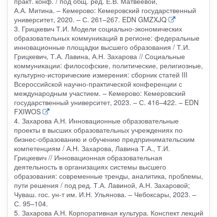
практ. конф. / под общ. ред. Е.В. Матвеевой,
А.А. Митина. – Кемерово: Кемеровский государственный
университет, 2020. – С. 261–267. EDN GMZXJQ
3. Грицкевич Т.И. Модели социально-экономических
образовательных коммуникаций в регионе: федеральные
инновационные площадки высшего образования / Т.И.
Грицкевич, Т.А. Лавина, А.Н. Захарова // Социальные
коммуникации: философские, политические, религиозные,
культурно-исторические измерения: сборник статей III
Всероссийской научно-практической конференции с
международным участием. – Кемерово: Кемеровский
государственный университет, 2023. – С. 416–422. – EDN
FXIWOS
4. Захарова А.Н. Инновационные образовательные
проекты в высших образовательных учреждениях по
бизнес-образованию и обучению предпринимательским
компетенциям / А.Н. Захарова, Лавина Т.А., Т.И.
Грицкевич // Инновационная образовательная
деятельность в организациях системы высшего
образования: современные тренды, аналитика, проблемы,
пути решения / под ред. Т.А. Лавиной, А.Н. Захаровой;
Чуваш. гос. ун-т им. И.Н. Ульянова. – Чебоксары, 2023. –
С. 95–104.
5. Захарова А.Н. Корпоративная культура. Конспект лекций