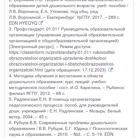
образования детей дошкольного возраста: учеб. пособие /
Л.В. Воронина, Е.А. Утюмова; под общ. ред.
Л.В. Ворониной. – Екатеринбург: УрГПУ, 2017. – 289 с.
EDN HYEQYQ
3. Профстандарт: 01.011 Руководитель образовательной
организации (управление дошкольной образовательной
организацией и общеобразовательной организацией)
[Электронный ресурс]. – Режим доступа:
https://classinform.ru/profstandarty/01.011-rukovoditel-
obrazovatelnoi-organizatcii-upravlenie-doshkolnoi-
obrazovatelnoi-organizatciei-i-obshcheobrazovatelnoi-
organizatciei.html (дата обращения: 17.12.2023).
4. Методика обучения и воспитания в области
дошкольного образования: курс лекций: учебно-
методическое пособие / сост. И.О. Карелина. – Рыбинск:
филиал ЯГПУ, 2012. – 68 с.
5. Радлинская Е.Н. В помощь организаторам
педагогического процесса: пособ. для руководителей
дошк. учреждений / Е.Н. Радлинская. – Мозырь: Белый
ветер, 2004. – 45 с.
6. Рубцов В.В. Современные проблемы дошкольного
образования / В.В. Рубцов, Е.Г. Юдина // Психологическая
наука и образование. – 2010. – №3. – С. 5–19. EDN