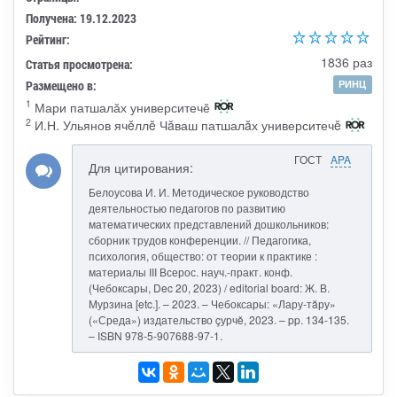
Получена: 19.12.2023
Рейтинг:
1836 раз
Статья просмотрена:
Размещено в:
РИНЦ
1
Мари патшалӑх университечӗ
2
И.Н. Ульянов ячĕллĕ Чăваш патшалăх университечĕ
ГОСТ
APA
Для цитирования:
Белоусова И. И. Методическое руководство
деятельностью педагогов по развитию
математических представлений дошкольников:
сборник трудов конференции. // Педагогика,
психология, общество: от теории к практике :
материалы III Всерос. науч.-практ. конф.
(Чебоксары, Dec 20, 2023) / editorial board: Ж. В.
Мурзина [etc.]. – 2023. – Чебоксары: «Лару-тăру»
(«Среда») издательство çурчě, 2023. – pp. 134-135.
– ISBN 978-5-907688-97-1.