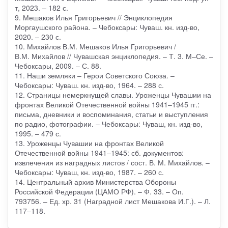
т, 2023. – 182 с.
9. Мешаков Илья Григорьевич // Энциклопедия
Моргаушского района. – Чебоксары: Чуваш. кн. изд-во,
2020. – 230 с.
10. Михайлов В.М. Мешаков Илья Григорьевич /
В.М. Михайлов // Чувашская энциклопедия. – Т. 3. М–Се. –
Чебоксары, 2009. – С. 88.
11. Наши земляки – Герои Советского Союза. –
Чебоксары: Чуваш. кн. изд-во, 1964. – 288 с.
12. Страницы немеркнущей славы. Уроженцы Чувашии на
фронтах Великой Отечественной войны 1941–1945 гг.:
письма, дневники и воспоминания, статьи и выступления
по радио, фотографии. – Чебоксары: Чуваш, кн. изд-во,
1995. – 479 с.
13. Уроженцы Чувашии на фронтах Великой
Отечественной войны 1941–1945: сб. документов:
извлечения из наградных листов / сост. В. М. Михайлов. –
Чебоксары: Чуваш, кн. изд-во, 1987. – 260 с.
14. Центральный архив Министерства Обороны
Российской Федерации (ЦАМО РФ). – Ф. 33. – Оп.
793756. – Ед. хр. 31 (Наградной лист Мешакова И.Г.). – Л.
117–118.