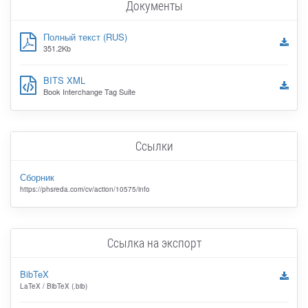
Документы
Полный текст (RUS)
351.2Kb
BITS XML
Book Interchange Tag Suite
Ссылки
Сборник
https://phsreda.com/cv/action/10575/info
Ссылка на экспорт
BibTeX
LaTeX / BibTeX (.bib)