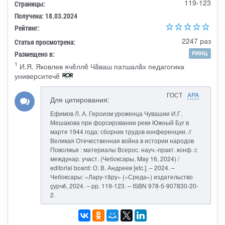
119-123
Страницы:
Получена: 18.03.2024
Рейтинг:
2247 раз
Статья просмотрена:
Размещено в:
РИНЦ
1
И.Я. Яковлев ячĕллĕ Чăваш патшалăх педагогика
университечĕ
ГОСТ
APA
Для цитирования:
Ефимов Л. А. Героизм уроженца Чувашии И.Г.
Мешакова при форсировании реки Южный Буг в
марте 1944 года: сборник трудов конференции. //
Великая Отечественная война в истории народов
Поволжья : материалы Всерос. науч.-практ. конф. с
междунар. участ. (Чебоксары, May 16, 2024) /
editorial board: О. В. Андреев [etc.]. – 2024. –
Чебоксары: «Лару-тăру» («Среда») издательство
çурчě, 2024. – pp. 119-123. – ISBN 978-5-907830-20-
2.