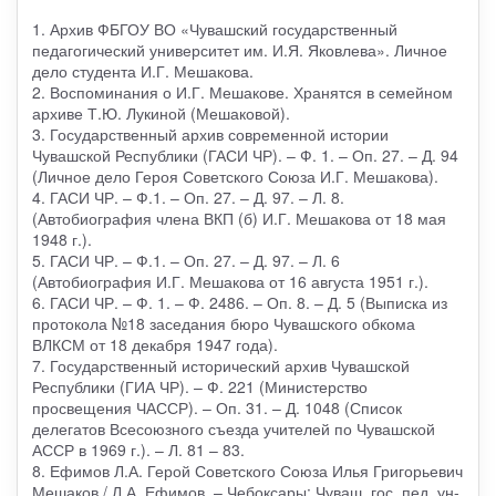
1. Архив ФБГОУ ВО «Чувашский государственный
педагогический университет им. И.Я. Яковлева». Личное
дело студента И.Г. Мешакова.
2. Воспоминания о И.Г. Мешакове. Хранятся в семейном
архиве Т.Ю. Лукиной (Мешаковой).
3. Государственный архив современной истории
Чувашской Республики (ГАСИ ЧР). – Ф. 1. – Оп. 27. – Д. 94
(Личное дело Героя Советского Союза И.Г. Мешакова).
4. ГАСИ ЧР. – Ф.1. – Оп. 27. – Д. 97. – Л. 8.
(Автобиография члена ВКП (б) И.Г. Мешакова от 18 мая
1948 г.).
5. ГАСИ ЧР. – Ф.1. – Оп. 27. – Д. 97. – Л. 6
(Автобиография И.Г. Мешакова от 16 августа 1951 г.).
6. ГАСИ ЧР. – Ф. 1. – Ф. 2486. – Оп. 8. – Д. 5 (Выписка из
протокола №18 заседания бюро Чувашского обкома
ВЛКСМ от 18 декабря 1947 года).
7. Государственный исторический архив Чувашской
Республики (ГИА ЧР). – Ф. 221 (Министерство
просвещения ЧАССР). – Оп. 31. – Д. 1048 (Список
делегатов Всесоюзного съезда учителей по Чувашской
АССР в 1969 г.). – Л. 81 – 83.
8. Ефимов Л.А. Герой Советского Союза Илья Григорьевич
Мешаков / Л.А. Ефимов. – Чебоксары: Чуваш. гос. пед. ун-