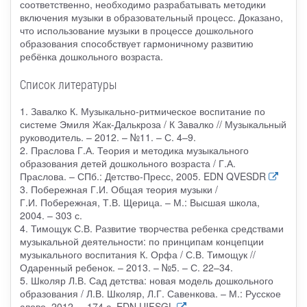
соответственно, необходимо разрабатывать методики
включения музыки в образовательный процесс. Доказано,
что использование музыки в процессе дошкольного
образования способствует гармоничному развитию
ребёнка дошкольного возраста.
Список литературы
1. Завалко К. Музыкально-ритмическое воспитание по
системе Эмиля Жак-Далькроза / К Завалко // Музыкальный
руководитель. – 2012. – №11. – С. 4–9.
2. Праслова Г.А. Теория и методика музыкального
образования детей дошкольного возраста / Г.А.
Праслова. – СПб.: Детство-Пресс, 2005. EDN QVESDR
3. Побережная Г.И. Общая теория музыки /
Г.И. Побережная, Т.В. Щерица. – М.: Высшая школа,
2004. – 303 с.
4. Тимощук С.В. Развитие творчества ребенка средствами
музыкальной деятельности: по принципам концепции
музыкального воспитания К. Орфа / С.В. Тимощук //
Одаренный ребенок. – 2013. – №5. – С. 22–34.
5. Школяр Л.В. Сад детства: новая модель дошкольного
образования / Л.В. Школяр, Л.Г. Савенкова. – М.: Русское
слово, 2012. – 174 с. EDN UIFSGL