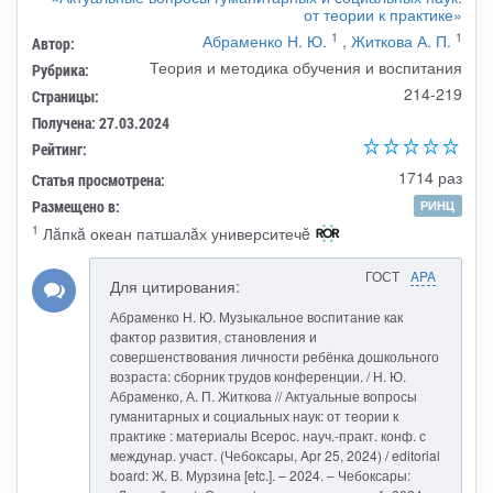
от теории к практике»
1
1
Абраменко Н. Ю.
,
Житкова А. П.
Автор:
Теория и методика обучения и воспитания
Рубрика:
214-219
Страницы:
Получена: 27.03.2024
Рейтинг:
1714 раз
Статья просмотрена:
Размещено в:
РИНЦ
1
Лăпкă океан патшалăх университечĕ
ГОСТ
APA
Для цитирования:
Абраменко Н. Ю. Музыкальное воспитание как
фактор развития, становления и
совершенствования личности ребёнка дошкольного
возраста: сборник трудов конференции. / Н. Ю.
Абраменко, А. П. Житкова // Актуальные вопросы
гуманитарных и социальных наук: от теории к
практике : материалы Всерос. науч.-практ. конф. с
междунар. участ. (Чебоксары, Apr 25, 2024) / editorial
board: Ж. В. Мурзина [etc.]. – 2024. – Чебоксары: