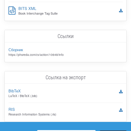
BITS XML
Book Interchange Tag Suite
Ссылки
Сборник
https://phsreda.com/cv/action/10648/info
Ссылка на экспорт
BibTeX
LaTeX / BibTeX (.bib)
RIS
Research Information Systems (.ris)