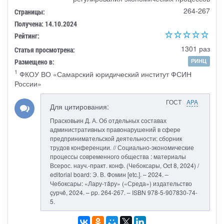
264-267
Страницы:
Получена: 14.10.2024
Рейтинг:
1301 раз
Статья просмотрена:
Размещено в:
РИНЦ
1
ФКОУ ВО «Самарский юридический институт ФСИН
России»
ГОСТ
APA
Для цитирования:
Прасковьин Д. А. Об отдельных составах
административных правонарушений в сфере
предпринимательской деятельности: сборник
трудов конференции. // Социально-экономические
процессы современного общества : материалы
Всерос. науч.-практ. конф. (Чебоксары, Oct 8, 2024) /
editorial board: Э. В. Фомин [etc.]. – 2024. –
Чебоксары: «Лару-тăру» («Среда») издательство
çурчě, 2024. – pp. 264-267. – ISBN 978-5-907830-74-
5.