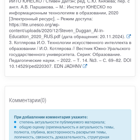
ИИТО ЮНЕСКО / Стивен Даггэн; ред. С.Ю. Князева; пер. с
англ. А.В. Паршакова. – М.: Институт ЮНЕСКО по
информационным технологиям в образовании, 2020
[Электронный ресурс]. – Режим доступа:
https://iite.unesco.org/wp-
content/uploads/2020/12/Steven_Duggan_AI-in-
Education_2020_RUS.pdf (дата обращения: 20.11.2024).
3. Котлярова И.О. Технологии искусственного интеллекта в
образовании / И.О. Котлярова // Вестник Южно-Уральского
государственного университета. Серия: Образование.
Педагогические науки. – 2022. – Т. 14. №3. – С. 69–82. DOI
10.14529/ped220307. EDN JADHNV
Комментарии(0)
При добавлении комментария укажите:
степень актуальности публикуемого материала;
общую оценку (оригинальность и актуальность темы,
полнота, глубина, всесторонность раскрытия темы,
логичность, связность, доказательность, структурная