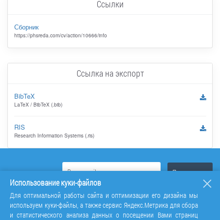
Ссылки
Сборник
https://phsreda.com/cv/action/10666/info
Ссылка на экспорт
BibTeX
LaTeX / BibTeX (.bib)
RIS
Research Information Systems (.ris)
Использование куки-файлов
Для оптимальной работы сайта и оптимизации его дизайна мы
используем куки-файлы, а также сервис Яндекс.Метрика для сбора
и статистического анализа данных о посещении Вами страниц