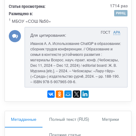
1714 раз
Статья просмотрена:
Размещено в:
РИНЦ
1
МБОУ «СОШ №50»
ГОСТ
APA
Для цитирования:
Иванов А. А. Использование ChatGP в образовании:
сборник трудов конференции. // Образование и
семья в контексте устойчивого развития :
материалы Всерос. науч.-практ. конф. (Чебоксары,
Dec 11, 2024 – Dec 12, 2024) / editorial board: Ж. В.
Мурзина [etc.]. – 2024. – Чебоксары: «Лару-тăру»
(«Среда») издательство çурчě, 2024. – pp. 188-190.
– ISBN 978-5-907965-09-6.
Метаданные
Полный текст (RUS)
Метрики
Похожие статьи