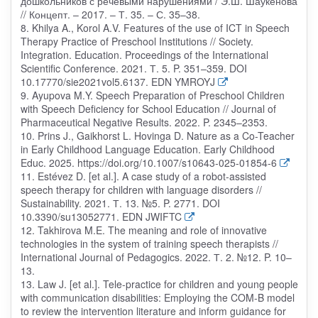
дошкольников с речевыми нарушениями / Э.Ш. Шаукенова
// Концепт. – 2017. – Т. 35. – С. 35–38.
8. Khilya A., Korol A.V. Features of the use of ICT in Speech
Therapy Practice of Preschool Institutions // Society.
Integration. Education. Proceedings of the International
Scientific Conference. 2021. Т. 5. P. 351–359. DOI
10.17770/sie2021vol5.6137. EDN YMROYJ
9. Ayupova M.Y. Speech Preparation of Preschool Children
with Speech Deficiency for School Education // Journal of
Pharmaceutical Negative Results. 2022. P. 2345–2353.
10. Prins J., Gaikhorst L. Hovinga D. Nature as a Co-Teacher
in Early Childhood Language Education. Early Childhood
Educ. 2025. https://doi.org/10.1007/s10643-025-01854-6
11. Estévez D. [et al.]. A case study of a robot-assisted
speech therapy for children with language disorders //
Sustainability. 2021. Т. 13. №5. P. 2771. DOI
10.3390/su13052771. EDN JWIFTC
12. Takhirova M.E. The meaning and role of innovative
technologies in the system of training speech therapists //
International Journal of Pedagogics. 2022. Т. 2. №12. P. 10–
13.
13. Law J. [et al.]. Tele-practice for children and young people
with communication disabilities: Employing the COM-B model
to review the intervention literature and inform guidance for