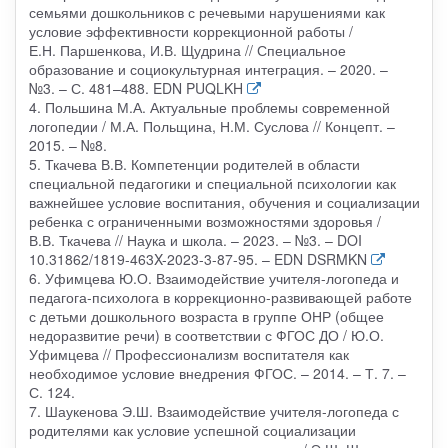
семьями дошкольников с речевыми нарушениями как
условие эффективности коррекционной работы /
Е.Н. Паршенкова, И.В. Щудрина // Специальное
образование и социокультурная интеграция. – 2020. –
№3. – С. 481–488. EDN PUQLKH
4. Польшина М.А. Актуальные проблемы современной
логопедии / М.А. Польщина, Н.М. Суслова // Концепт. –
2015. – №8.
5. Ткачева В.В. Компетенции родителей в области
специальной педагогики и специальной психологии как
важнейшее условие воспитания, обучения и социализации
ребенка с ограниченными возможностями здоровья /
В.В. Ткачева // Наука и школа. – 2023. – №3. – DOI
10.31862/1819-463X-2023-3-87-95. – EDN DSRMKN
6. Уфимцева Ю.О. Взаимодействие учителя-логопеда и
педагога-психолога в коррекционно-развивающей работе
с детьми дошкольного возраста в группе ОНР (общее
недоразвитие речи) в соответствии с ФГОС ДО / Ю.О.
Уфимцева // Профессионализм воспитателя как
необходимое условие внедрения ФГОС. – 2014. – Т. 7. –
С. 124.
7. Шаукенова Э.Ш. Взаимодействие учителя-логопеда с
родителями как условие успешной социализации