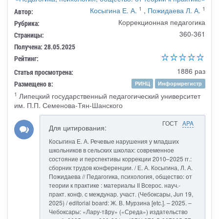
1
1
Косыгина Е. А.
,
Пожидаева Л. А.
Автор:
Коррекционная педагогика
Рубрика:
360-361
Страницы:
Получена: 28.05.2025
Рейтинг:
1886 раз
Статья просмотрена:
Размещено в:
РИНЦ
Информрегистр
1
Липецкий государственный педагогический университет
им. П.П. Семенова-Тян-Шанского
ГОСТ
APA
Для цитирования:
Косыгина Е. А. Речевые нарушения у младших
школьников в сельских школах: современное
состояние и перспективы коррекции 2010–2025 гг.:
сборник трудов конференции. / Е. А. Косыгина, Л. А.
Пожидаева // Педагогика, психология, общество: от
теории к практике : материалы II Всерос. науч.-
практ. конф. с междунар. участ. (Чебоксары, Jun 19,
2025) / editorial board: Ж. В. Мурзина [etc.]. – 2025. –
Чебоксары: «Лару-тăру» («Среда») издательство