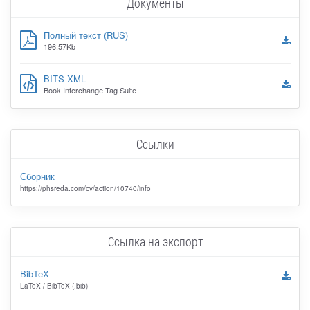
Документы
Полный текст (RUS)
196.57Kb
BITS XML
Book Interchange Tag Suite
Ссылки
Сборник
https://phsreda.com/cv/action/10740/info
Ссылка на экспорт
BibTeX
LaTeX / BibTeX (.bib)