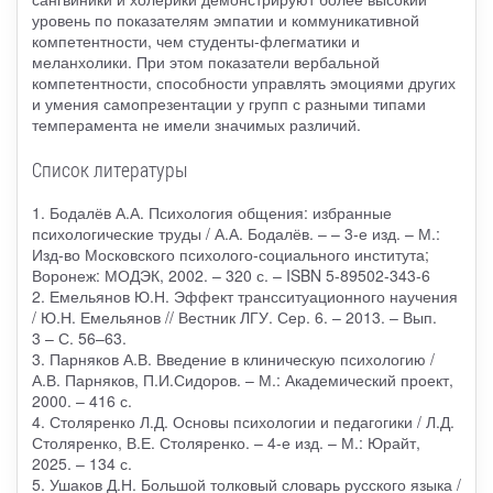
уровень по показателям эмпатии и коммуникативной
компетентности, чем студенты-флегматики и
меланхолики. При этом показатели вербальной
компетентности, способности управлять эмоциями других
и умения самопрезентации у групп с разными типами
темперамента не имели значимых различий.
Список литературы
1. Бодалёв А.А. Психология общения: избранные
психологические труды / А.А. Бодалёв. – – 3-е изд. – М.:
Изд-во Московского психолого-социального института;
Воронеж: МОДЭК, 2002. – 320 с. – ISBN 5-89502-343-6
2. Емельянов Ю.Н. Эффект трансситуационного научения
/ Ю.Н. Емельянов // Вестник ЛГУ. Сер. 6. – 2013. – Вып.
3 – С. 56–63.
3. Парняков А.В. Введение в клиническую психологию /
А.В. Парняков, П.И.Сидоров. – М.: Академический проект,
2000. – 416 с.
4. Столяренко Л.Д. Основы психологии и педагогики / Л.Д.
Столяренко, В.Е. Столяренко. – 4-е изд. – М.: Юрайт,
2025. – 134 с.
5. Ушаков Д.Н. Большой толковый словарь русского языка /