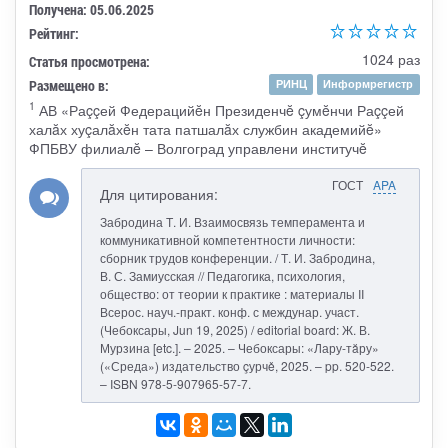
Получена: 05.06.2025
Рейтинг:
1024 раз
Статья просмотрена:
Размещено в:
РИНЦ
Информрегистр
1
АВ «Раççей Федерацийĕн Президенчĕ çумĕнчи Раççей
халăх хуçалăхĕн тата патшалăх службин академийĕ»
ФПБВУ филиалĕ – Волгоград управлени институчĕ
ГОСТ
APA
Для цитирования:
Забродина Т. И. Взаимосвязь темперамента и
коммуникативной компетентности личности:
сборник трудов конференции. / Т. И. Забродина,
В. С. Замиусская // Педагогика, психология,
общество: от теории к практике : материалы II
Всерос. науч.-практ. конф. с междунар. участ.
(Чебоксары, Jun 19, 2025) / editorial board: Ж. В.
Мурзина [etc.]. – 2025. – Чебоксары: «Лару-тăру»
(«Среда») издательство çурчě, 2025. – pp. 520-522.
– ISBN 978-5-907965-57-7.