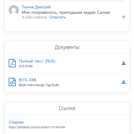
Ткачев Дмитрий
Мне понравилось, преподшам кидаю Салам
8 уйӑх каялла
Ответить
Документы
Полный текст (RUS)
213.61Kb
BITS XML
Book Interchange Tag Suite
Ссылки
Сборник
https://phsreda.com/cv/action/10740/info