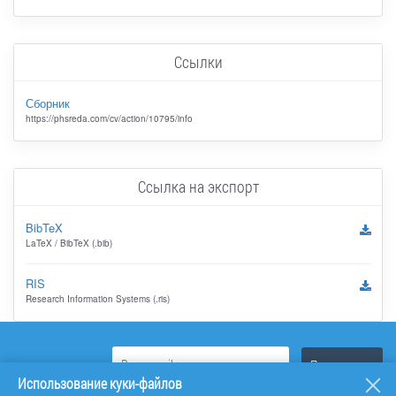
Ссылки
Сборник
https://phsreda.com/cv/action/10795/info
Ссылка на экспорт
BibTeX
LaTeX / BibTeX (.bib)
RIS
Research Information Systems (.ris)
Использование куки-файлов