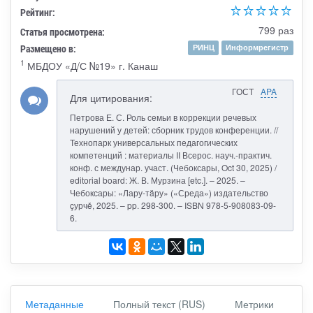
Рейтинг:
799 раз
Статья просмотрена:
Размещено в:
РИНЦ
Информрегистр
1
МБДОУ «Д/С №19» г. Канаш
ГОСТ
APA
Для цитирования:
Петрова Е. С. Роль семьи в коррекции речевых
нарушений у детей: сборник трудов конференции. //
Технопарк универсальных педагогических
компетенций : материалы II Всерос. науч.-практич.
конф. с междунар. участ. (Чебоксары, Oct 30, 2025) /
editorial board: Ж. В. Мурзина [etc.]. – 2025. –
Чебоксары: «Лару-тăру» («Среда») издательство
çурчě, 2025. – pp. 298-300. – ISBN 978-5-908083-09-
6.
Метаданные
Полный текст (RUS)
Метрики