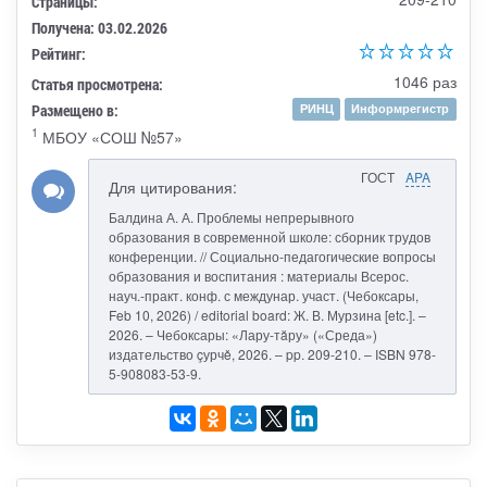
Страницы:
Получена: 03.02.2026
Рейтинг:
1046 раз
Статья просмотрена:
Размещено в:
РИНЦ
Информрегистр
1
МБОУ «СОШ №57»
ГОСТ
APA
Для цитирования:
Балдина А. А. Проблемы непрерывного
образования в современной школе: сборник трудов
конференции. // Социально-педагогические вопросы
образования и воспитания : материалы Всерос.
науч.-практ. конф. с междунар. участ. (Чебоксары,
Feb 10, 2026) / editorial board: Ж. В. Мурзина [etc.]. –
2026. – Чебоксары: «Лару-тăру» («Среда»)
издательство çурчě, 2026. – pp. 209-210. – ISBN 978-
5-908083-53-9.