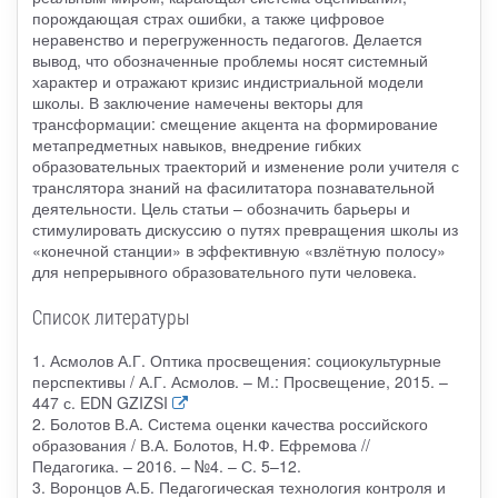
порождающая страх ошибки, а также цифровое
неравенство и перегруженность педагогов. Делается
вывод, что обозначенные проблемы носят системный
характер и отражают кризис индистриальной модели
школы. В заключение намечены векторы для
трансформации: смещение акцента на формирование
метапредметных навыков, внедрение гибких
образовательных траекторий и изменение роли учителя с
транслятора знаний на фасилитатора познавательной
деятельности. Цель статьи – обозначить барьеры и
стимулировать дискуссию о путях превращения школы из
«конечной станции» в эффективную «взлётную полосу»
для непрерывного образовательного пути человека.
Список литературы
1. Асмолов А.Г. Оптика просвещения: социокультурные
перспективы / А.Г. Асмолов. – М.: Просвещение, 2015. –
447 с. EDN GZIZSI
2. Болотов В.А. Система оценки качества российского
образования / В.А. Болотов, Н.Ф. Ефремова //
Педагогика. – 2016. – №4. – С. 5–12.
3. Воронцов А.Б. Педагогическая технология контроля и