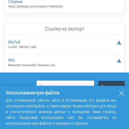
Сборник
https://phsreda.com/cv/action/10845/info
Ссылка на экспорт
BibTeX
LaTeX / BibTeX (.bib)
RIS
Research Information Systems (.ris)
Использование куки-файлов
Для оптимальной работы сайта и оптимизации его дизайна мы
используем куки-файлы, а также сервис Яндекс.Метрика для сбора
и статистического анализа данных о посещении Вами страниц
сайта. Продолжая использовать сайт, Вы соглашаетесь на
использование куки-файлов и указанного сервиса.