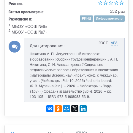
Рейтинг:
552 раз
Статья просмотрена:
Размещено в:
РИНЦ
Информрегистр
1
МБОУ «СОШ №6»
2
МБОУ «СОШ №7»
ГОСТ
APA
Для цитирования:
Никитина А. П. Искусственный интеллект
в образовании: сборник трудов конференции. / А. П.
Никитина, С. Н. Александрова // Социально-
педагогические вопросы образования и воспитания
: материалы Всерос. науч.-практ. конф. с междунар.
участ. (Чебоксары, Feb 10, 2026) / editorial board:
Ж. В. Мурзина [etc.]. – 2026. – Чебоксары: «Лару-
тăру» («Среда») издательство çурчě, 2026. – pp.
103-105. – ISBN 978-5-908083-53-9.