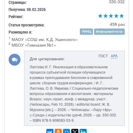
330-332
Страницы:
Получена: 08.02.2026
Рейтинг:
458 раз
Статья просмотрена:
Размещено в:
РИНЦ
Информрегистр
1
МАОУ «СОШ им. К.Д. Ушинского»
2
МБОУ «Гимназия №1»
ГОСТ
APA
Для цитирования:
Лаптева И. Г. Реализация в образовательном
процессе субъектной позиции обучающихся
в рамках преподавания биологии в современной
школе: сборник трудов конференции. / И. Г.
Лаптева, О. В. Ямукова // Социально-педагогические
вопросы образования и воспитания : материалы
Всерос. науч.-практ. конф. с междунар. участ.
(Чебоксары, Feb 10, 2026) / editorial board: Ж. В.
Мурзина [etc.]. – 2026. – Чебоксары: «Лару-тăру»
(«Среда») издательство çурчě, 2026. – pp. 330-332.
– ISBN 978-5-908083-53-9.