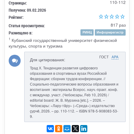
110-112
Страницы:
Получена: 09.02.2026
Рейтинг:
817 раз
Статья просмотрена:
Размещено в:
РИНЦ
Информрегистр
1
Кубанский государственный университет физической
культуры, спорта и туризма
ГОСТ
APA
Для цитирования:
Трад Х. Тенденции развития цифрового
образования в спортивных вузах Российской
Федерации: сборник трудов конференции. //
Социально-педагогические вопросы образования и
воспитания : материалы Всерос. науч.-практ. конф.
с междунар. участ. (Чебоксары, Feb 10, 2026) /
editorial board: Ж. В. Мурзина [etc.]. – 2026. –
Чебоксары: «Лару-тăру» («Среда») издательство
çурчě, 2026. – pp. 110-112. – ISBN 978-5-908083-53-
9.