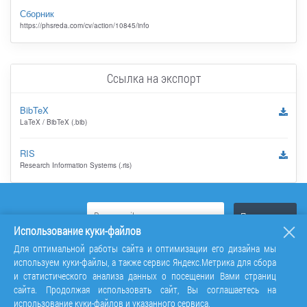
Сборник
https://phsreda.com/cv/action/10845/info
Ссылка на экспорт
BibTeX
LaTeX / BibTeX (.bib)
RIS
Research Information Systems (.ris)
Использование куки-файлов
Для оптимальной работы сайта и оптимизации его дизайна мы
используем куки-файлы, а также сервис Яндекс.Метрика для сбора
и статистического анализа данных о посещении Вами страниц
сайта. Продолжая использовать сайт, Вы соглашаетесь на
использование куки-файлов и указанного сервиса.