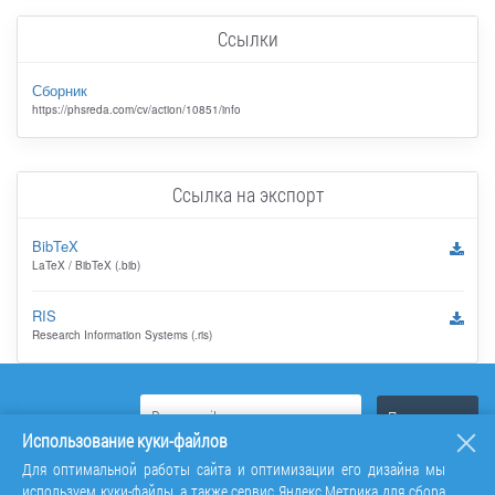
Ссылки
Сборник
https://phsreda.com/cv/action/10851/info
Ссылка на экспорт
BibTeX
LaTeX / BibTeX (.bib)
RIS
Research Information Systems (.ris)
Использование куки-файлов
Для оптимальной работы сайта и оптимизации его дизайна мы
используем куки-файлы, а также сервис Яндекс.Метрика для сбора