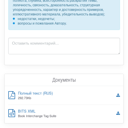
полнота, глубина, всесторонность раскрытия темы,
логичность, связность, доказательность, структурная
упорядоченность, характер и достоверность примеров,
иллюстративного материала, убедительность выводов);
недостатки, недочеты;
вопросы и пожелания Автору.
Документы
Полный текст (RUS)
292.73Kb
BITS XML
Book Interchange Tag Suite