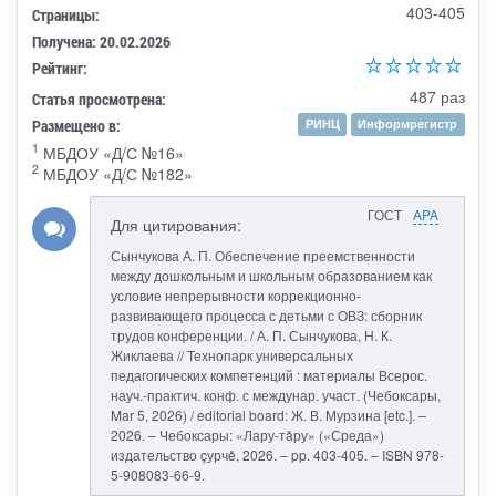
403-405
Страницы:
Получена: 20.02.2026
Рейтинг:
487 раз
Статья просмотрена:
Размещено в:
РИНЦ
Информрегистр
1
МБДОУ «Д/С №16»
2
МБДОУ «Д/С №182»
ГОСТ
APA
Для цитирования:
Сынчукова А. П. Обеспечение преемственности
между дошкольным и школьным образованием как
условие непрерывности коррекционно-
развивающего процесса с детьми с ОВЗ: сборник
трудов конференции. / А. П. Сынчукова, Н. К.
Жиклаева // Технопарк универсальных
педагогических компетенций : материалы Всерос.
науч.-практич. конф. с междунар. участ. (Чебоксары,
Mar 5, 2026) / editorial board: Ж. В. Мурзина [etc.]. –
2026. – Чебоксары: «Лару-тăру» («Среда»)
издательство çурчě, 2026. – pp. 403-405. – ISBN 978-
5-908083-66-9.