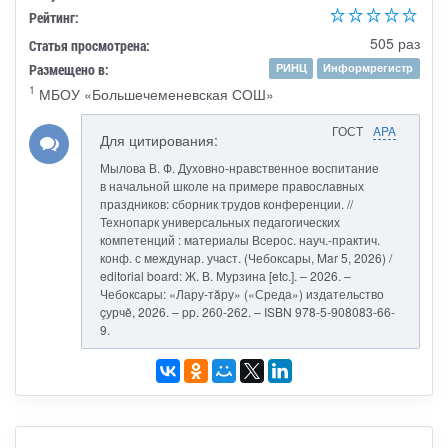
Рейтинг:
505 раз
Статья просмотрена:
Размещено в:
РИНЦ
Информрегистр
1
МБОУ «Большечеменевская СОШ»
ГОСТ
APA
Для цитирования:
Мылова В. Ф. Духовно-нравственное воспитание
в начальной школе на примере православных
праздников: сборник трудов конференции. //
Технопарк универсальных педагогических
компетенций : материалы Всерос. науч.-практич.
конф. с междунар. участ. (Чебоксары, Mar 5, 2026) /
editorial board: Ж. В. Мурзина [etc.]. – 2026. –
Чебоксары: «Лару-тăру» («Среда») издательство
çурчě, 2026. – pp. 260-262. – ISBN 978-5-908083-66-
9.