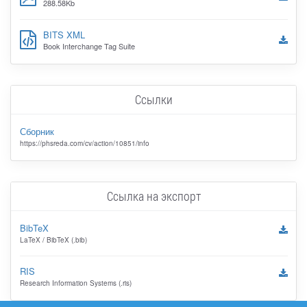
288.58Kb
BITS XML
Book Interchange Tag Suite
Ссылки
Сборник
https://phsreda.com/cv/action/10851/info
Ссылка на экспорт
BibTeX
LaTeX / BibTeX (.bib)
RIS
Research Information Systems (.ris)