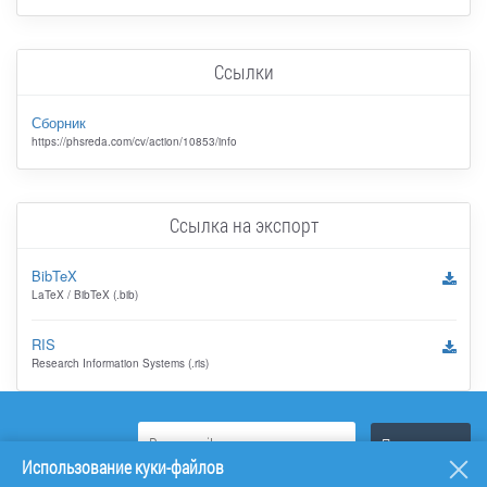
Ссылки
Сборник
https://phsreda.com/cv/action/10853/info
Ссылка на экспорт
BibTeX
LaTeX / BibTeX (.bib)
RIS
Research Information Systems (.ris)
Использование куки-файлов