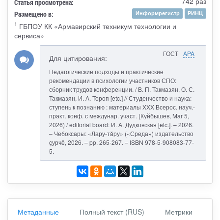
742 раз
Статья просмотрена:
Размещено в:
Информрегистр
РИНЦ
1
ГБПОУ КК «Армавирский техникум технологии и
сервиса»
ГОСТ
APA
Для цитирования:
Педагогические подходы и практические
рекомендации в психологии участников СПО:
сборник трудов конференции. / В. П. Такмазян, О. С.
Такмазян, И. А. Тороп [etc.] // Студенчество и наука:
ступень к познанию : материалы XXX Всерос. науч.-
практ. конф. с междунар. участ. (Куйбышев, Mar 5,
2026) / editorial board: И. А. Дудковская [etc.]. – 2026.
– Чебоксары: «Лару-тăру» («Среда») издательство
çурчě, 2026. – pp. 265-267. – ISBN 978-5-908083-77-
5.
Метаданные
Полный текст (RUS)
Метрики