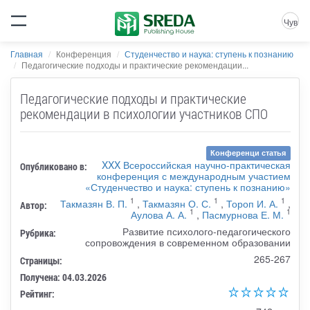
Чув
Главная
Конференция
Студенчество и наука: ступень к познанию
Педагогические подходы и практические рекомендации...
Педагогические подходы и практические
рекомендации в психологии участников СПО
Конференци статья
XXX Всероссийская научно-практическая
Опубликовано в:
конференция с международным участием
«Студенчество и наука: ступень к познанию»
1
1
1
Такмазян В. П.
,
Такмазян О. С.
,
Тороп И. А.
,
Автор:
1
1
Аулова А. А.
,
Пасмурнова Е. М.
Развитие психолого-педагогического
Рубрика:
сопровождения в современном образовании
265-267
Страницы:
Получена: 04.03.2026
Рейтинг: