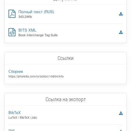
Полный текст (RUS)
343.24Kb
BITS XML
Book Interchange Tag Suite
Ссылки
Сборник
https://phsreda.com/cv/action/10854/info
Ссылка на экспорт
BibTeX
LaTeX / BibTeX (.bib)
RIS