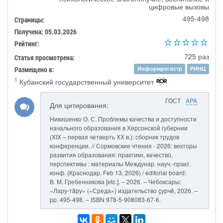
цифровые вызовы
495-498
Страницы:
Получена: 05.03.2026
Рейтинг:
725 раз
Статья просмотрена:
Размещено в:
Информрегистр
РИНЦ
1
Кубанский государственный университет
ГОСТ
APA
Для цитирования:
Никишенко О. С. Проблемы качества и доступности
начального образования в Херсонской губернии
(XIX – первая четверть XX в.): сборник трудов
конференции. // Сормовские чтения - 2026: векторы
развития образования: практики, качество,
перспективы : материалы Междунар. науч.-практ.
конф. (Краснодар, Feb 13, 2026) / editorial board:
В. М. Гребенникова [etc.]. – 2026. – Чебоксары:
«Лару-тăру» («Среда») издательство çурчě, 2026. –
pp. 495-498. – ISBN 978-5-908083-67-6.