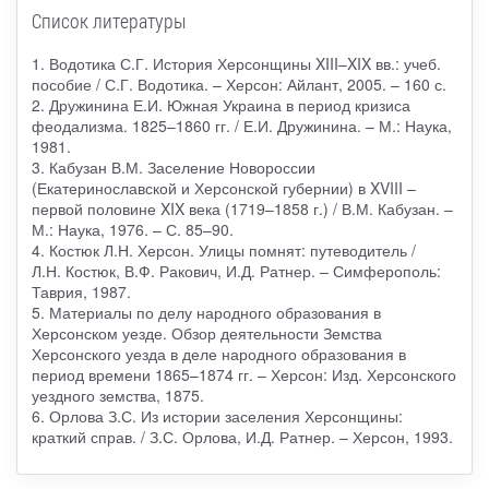
Список литературы
1. Водотика С.Г. История Херсонщины XIII–XIX вв.: учеб.
пособие / С.Г. Водотика. – Херсон: Айлант, 2005. – 160 с.
2. Дружинина Е.И. Южная Украина в период кризиса
феодализма. 1825–1860 гг. / Е.И. Дружинина. – М.: Наука,
1981.
3. Кабузан В.М. Заселение Новороссии
(Екатеринославской и Херсонской губернии) в XVIII –
первой половине XIX века (1719–1858 г.) / В.М. Кабузан. –
М.: Наука, 1976. – С. 85–90.
4. Костюк Л.Н. Херсон. Улицы помнят: путеводитель /
Л.Н. Костюк, В.Ф. Ракович, И.Д. Ратнер. – Симферополь:
Таврия, 1987.
5. Материалы по делу народного образования в
Херсонском уезде. Обзор деятельности Земства
Херсонского уезда в деле народного образования в
период времени 1865–1874 гг. – Херсон: Изд. Херсонского
уездного земства, 1875.
6. Орлова З.С. Из истории заселения Херсонщины:
краткий справ. / З.С. Орлова, И.Д. Ратнер. – Херсон, 1993.