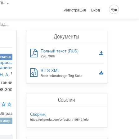
лы
Чув
Регистрация
Вход
ад...
Документы
Полный текст (RUS)
298.79Kb
статья
опросы
вания»
BITS XML
1
Н. А.
Book Interchange Tag Suite
итании
98-300
Ссылки
39 раз
Сборник
https://phsreda.com/cv/action/10849/info
гистр