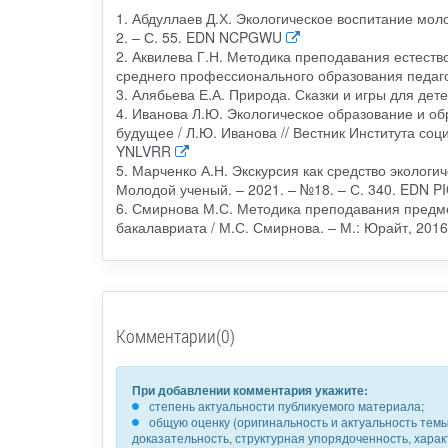
1. Абдуллаев Д.Х. Экологическое воспитание моло
2. – С. 55. EDN NCPGWU
2. Аквилева Г.Н. Методика преподавания естеств
среднего профессионального образования педагоги
3. Алябьева Е.А. Природа. Сказки и игры для детей
4. Иванова Л.Ю. Экологическое образование и об
будущее / Л.Ю. Иванова // Вестник Института соци
YNLVRR
5. Марченко А.Н. Экскурсия как средство экологич
Молодой ученый. – 2021. – №18. – С. 340. EDN 
6. Смирнова М.С. Методика преподавания предм
бакалавриата / М.С. Смирнова. – М.: Юрайт, 2016.
Комментарии(0)
При добавлении комментария укажите:
степень актуальности публикуемого материала;
общую оценку (оригинальность и актуальность темы,
доказательность, структурная упорядоченность, хара