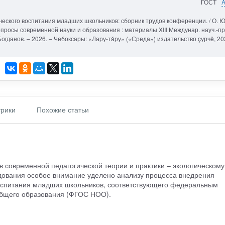
ГОСТ
ического воспитания младших школьников: сборник трудов конференции. / О. Ю
опросы современной науки и образования : материалы XIII Междунар. науч.-пр
В. Богданов. – 2026. – Чебоксары: «Лару-тăру» («Среда») издательство çурчě, 20
рики
Похожие статьи
 современной педагогической теории и практики – экологическому
дования особое внимание уделено анализу процесса внедрения
воспитания младших школьников, соответствующего федеральным
общего образования (ФГОС НОО).