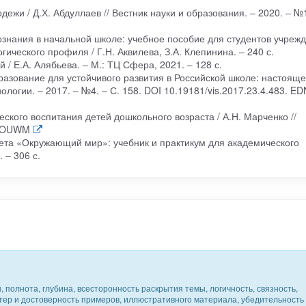
дежи / Д.Х. Абдуллаев // Вестник науки и образования. – 2020. – №
ознания в начальной школе: учебное пособие для студентов учреж
ческого профиля / Г.Н. Аквилева, З.А. Клепинина. – 240 с.
 / Е.А. Алябьева. – М.: ТЦ Сфера, 2021. – 128 с.
разование для устойчивого развития в Российской школе: настояще
ологии. – 2017. – №4. – С. 158. DOI 10.19181/vis.2017.23.4.483. ED
еского воспитания детей дошкольного возраста / А.Н. Марченко //
PIOUWM
ета «Окружающий мир»: учебник и практикум для академического
 – 306 с.
 полнота, глубина, всесторонность раскрытия темы, логичность, связность,
ктер и достоверность примеров, иллюстративного материала, убедительность