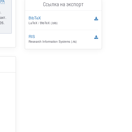
APA
Ссылка на экспорт
.
акт.
BibTeX
26.
LaTeX / BibTeX (.bib)
RIS
Research Information Systems (.ris)