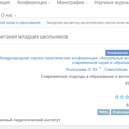
нция
Конференции
Монографии
Научные журна
О нас
ой науки и образования
Экскурсия как метод экологического воспитания мл
спитания младших школьников
Конференци 
 Международная научно-практическая конференция «Актуальные в
современной науки и образо
1
Колпачева О. Ю.
,
Сиволобова 
Современные подходы в образовании и восп
2
5
РИНЦ
Информре
енный педагогический институт