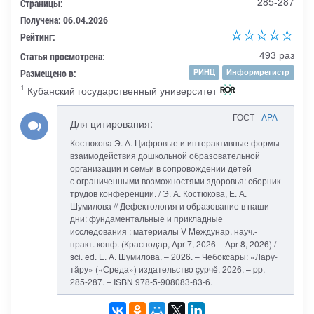
285-287
Страницы:
Получена: 06.04.2026
Рейтинг:
493 раз
Статья просмотрена:
Размещено в:
РИНЦ
Информрегистр
1
Кубанский государственный университет
ГОСТ
APA
Для цитирования:
Костюкова Э. А. Цифровые и интерактивные формы
взаимодействия дошкольной образовательной
организации и семьи в сопровождении детей
с ограниченными возможностями здоровья: сборник
трудов конференции. / Э. А. Костюкова, Е. А.
Шумилова // Дефектология и образование в наши
дни: фундаментальные и прикладные
исследования : материалы V Междунар. науч.-
практ. конф. (Краснодар, Apr 7, 2026 – Apr 8, 2026) /
sci. ed. Е. А. Шумилова. – 2026. – Чебоксары: «Лару-
тăру» («Среда») издательство çурчě, 2026. – pp.
285-287. – ISBN 978-5-908083-83-6.