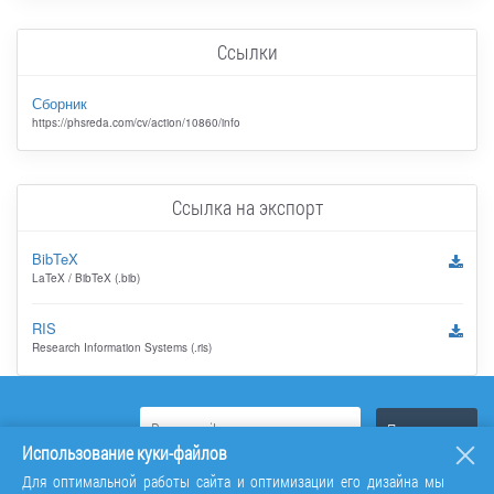
Ссылки
Сборник
https://phsreda.com/cv/action/10860/info
Ссылка на экспорт
BibTeX
LaTeX / BibTeX (.bib)
RIS
Research Information Systems (.ris)
Использование куки-файлов
Для оптимальной работы сайта и оптимизации его дизайна мы