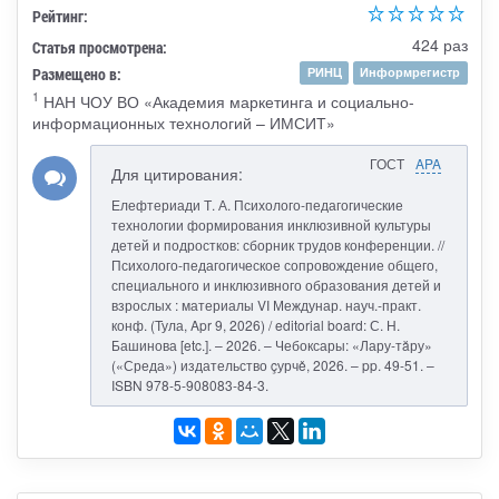
Рейтинг:
424 раз
Статья просмотрена:
Размещено в:
РИНЦ
Информрегистр
1
НАН ЧОУ ВО «Академия маркетинга и социально-
информационных технологий – ИМСИТ»
ГОСТ
APA
Для цитирования:
Елефтериади Т. А. Психолого-педагогические
технологии формирования инклюзивной культуры
детей и подростков: сборник трудов конференции. //
Психолого-педагогическое сопровождение общего,
специального и инклюзивного образования детей и
взрослых : материалы VI Междунар. науч.-практ.
конф. (Тула, Apr 9, 2026) / editorial board: С. Н.
Башинова [etc.]. – 2026. – Чебоксары: «Лару-тăру»
(«Среда») издательство çурчě, 2026. – pp. 49-51. –
ISBN 978-5-908083-84-3.