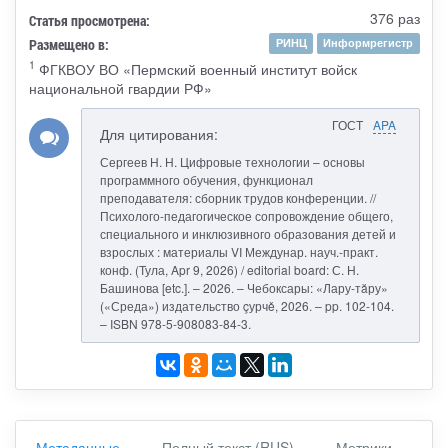
376 раз
Статья просмотрена:
Размещено в:
РИНЦ
Информрегистр
1
ФГКВОУ ВО «Пермский военный институт войск
национальной гвардии РФ»
ГОСТ
APA
Для цитирования:
Сергеев Н. Н. Цифровые технологии – основы
программного обучения, функционал
преподавателя: сборник трудов конференции. //
Психолого-педагогическое сопровождение общего,
специального и инклюзивного образования детей и
взрослых : материалы VI Междунар. науч.-практ.
конф. (Тула, Apr 9, 2026) / editorial board: С. Н.
Башинова [etc.]. – 2026. – Чебоксары: «Лару-тăру»
(«Среда») издательство çурчě, 2026. – pp. 102-104.
– ISBN 978-5-908083-84-3.
Метаданные
Полный текст (RUS)
Метрики