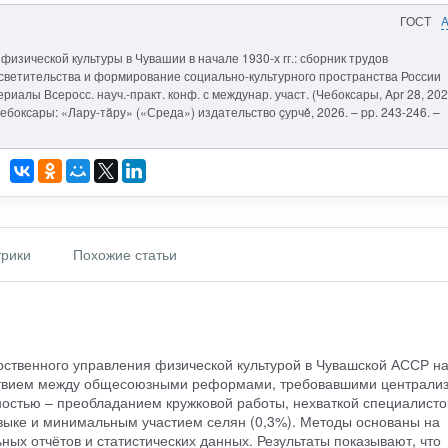
ГОСТ
физической культуры в Чувашии в начале 1930-х гг.: сборник трудов
осветительства и формирование социально-культурного пространства России
риалы Всеросс. науч.-практ. конф. с междунар. участ. (Чебоксары, Apr 28, 2026
 – Чебоксары: «Лару-тăру» («Среда») издательство çурчě, 2026. – pp. 243-246. –
рики
Похожие статьи
твенного управления физической культурой в Чувашской АССР н
тствием между общесоюзными реформами, требовавшими централи
ностью – преобладанием кружковой работы, нехваткой специалисто
зыке и минимальным участием селян (0,3%). Методы основаны на
ых отчётов и статистических данных. Результаты показывают, что