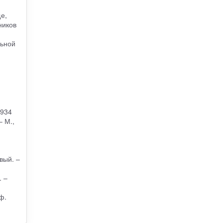
е,
ников
льной
1934
– М.,
вый. –
. –
ф.