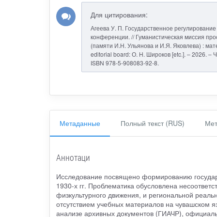
Для цитирования:
Агеева У. П. Государственное регулирование 
конференции. // Гуманистическая миссия пр
(памяти И.Н. Ульянова и И.Я. Яковлева) : мате
editorial board: О. Н. Широков [etc.]. – 2026.
ISBN 978-5-908083-92-8.
Метаданные
Полный текст (RUS)
Мет
Аннотаци
Исследование посвящено формированию государс
1930-х гг. Проблематика обусловлена несоотве
физкультурного движения, и региональной реаль
отсутствием учебных материалов на чувашском я
анализе архивных документов (ГИАЧР), официальн