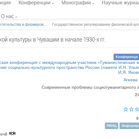
нция
Конференции
Монографии
Научные журна
О нас
тительства и формиров...
Государственное регулирование физической куль
й культуры в Чувашии в начале 1930-х гг.
Конференци 
еская конференция с международным участием «Гуманистическая 
ие социально-культурного пространства России (памяти И.Н. Улья
И.Я. Яков
Агеева 
Современные проблемы социогуманитарного 
2
4
РИНЦ
Информре
течĕ