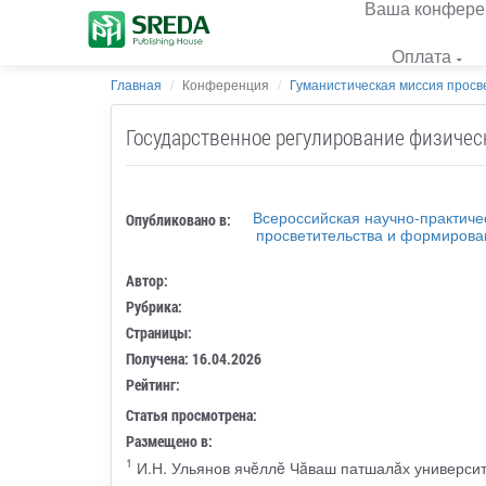
Ваша конфере
Оплата
Главная
Конференция
Гуманистическая миссия просве
Государственное регулирование физическо
Всероссийская научно-практич
Опубликовано в:
просветительства и формирован
Автор:
Рубрика:
Страницы:
Получена: 16.04.2026
Рейтинг:
Статья просмотрена:
Размещено в:
1
И.Н. Ульянов ячĕллĕ Чăваш патшалăх универси