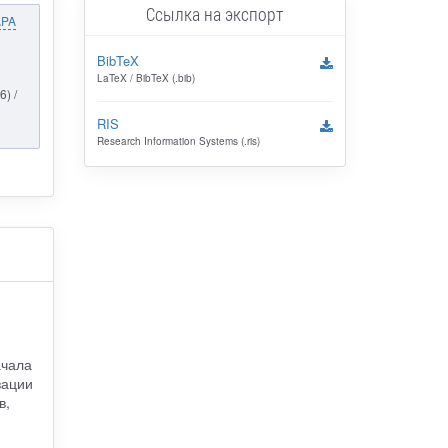
Ссылка на экспорт
APA
BibTeX
LaTeX / BibTeX (.bib)
) /
RIS
Research Information Systems (.ris)
ачала
зации
в,