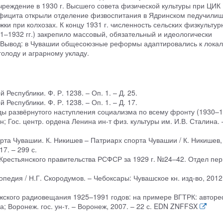
еждение в 1930 г. Высшего совета физической культуры при ЦИК
фицита открыли отделение физвоспитания в Ядринском педучилищ
жки при колхозах. К концу 1931 г. численность сельских физкультур
1–1932 гг.) закрепило массовый, обязательный и идеологически
. Вывод: в Чувашии общесоюзные реформы адаптировались к лока
олоду и аграрному укладу.
Республики. Ф. Р. 1238. – Оп. 1. – Д. 25.
Республики. Ф. Р. 1238. – Оп. 1. – Д. 17.
оды развёрнутого наступления социализма по всему фронту (1930–
ан; Гос. центр. ордена Ленина ин-т физ. культуры им. И.В. Сталина. 
рта Чувашии. К. Никишев – Патриарх спорта Чувашии / К. Никишев,
7. – 299 с.
Крестьянского правительства РСФСР за 1929 г. №24–42. Отдел пер
педия / Н.Г. Скородумов. – Чебоксары: Чувашское кн. изд-во, 2012
ежского радиовещания 1925–1991 годов: на примере ВГТРК: авторе
ва; Воронеж. гос. ун-т. – Воронеж, 2007. – 22 с. EDN ZNFFSX