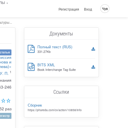
лы
Чув
Регистрация
Вход
туры...
Документы
Полный текст (RUS)
331.27Kb
статья
миссия
нова и
BITS XML
лева)»
Book Interchange Tag Suite
1
У. П.
знания
43-246
Ссылки
Сборник
52 раз
https://phsreda.com/cv/action/10858/info
гистр