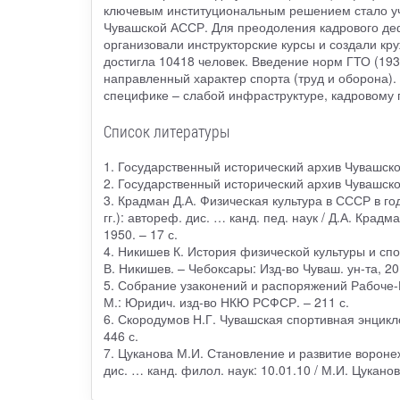
ключевым институциональным решением стало учр
Чувашской АССР. Для преодоления кадрового де
организовали инструкторские курсы и создали кру
достигла 10418 человек. Введение норм ГТО (193
направленный характер спорта (труд и оборона)
специфике – слабой инфраструктуре, кадровому г
Список литературы
1. Государственный исторический архив Чувашской 
2. Государственный исторический архив Чувашской 
3. Крадман Д.А. Физическая культура в СССР в г
гг.): автореф. дис. … канд. пед. наук / Д.А. Крадм
1950. – 17 с.
4. Никишев К. История физической культуры и спо
В. Никишев. – Чебоксары: Изд-во Чуваш. ун-та, 201
5. Собрание узаконений и распоряжений Рабоче-
М.: Юридич. изд-во НКЮ РСФСР. – 211 с.
6. Скородумов Н.Г. Чувашская спортивная энцикло
446 с.
7. Цуканова М.И. Становление и развитие ворон
дис. … канд. филол. наук: 10.01.10 / М.И. Цукано