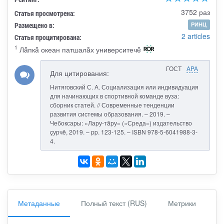
3752 раз
Статья просмотрена:
Размещено в:
РИНЦ
2 articles
Статья процитирована:
1
Лăпкă океан патшалăх университечĕ
ГОСТ
APA
Для цитирования:
Нитяговский С. А. Социализация или индивидуация
для начинающих в спортивной команде вуза:
сборник статей. // Современные тенденции
развития системы образования. – 2019. –
Чебоксары: «Лару-тăру» («Среда») издательство
çурчě, 2019. – pp. 123-125. – ISBN 978-5-6041988-3-
4.
Метаданные
Полный текст (RUS)
Метрики