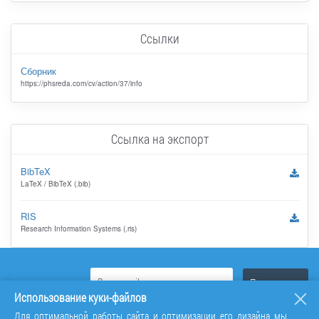
Ссылки
Сборник
https://phsreda.com/cv/action/37/info
Ссылка на экспорт
BibTeX
LaTeX / BibTeX (.bib)
RIS
Research Information Systems (.ris)
Использование куки-файлов
Для оптимальной работы сайта и оптимизации его дизайна мы