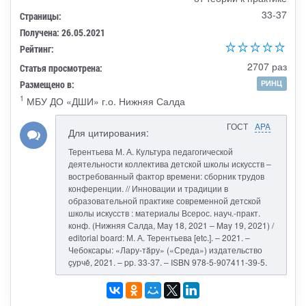
33-37
Страницы:
Получена: 26.05.2021
Рейтинг:
2707 раз
Статья просмотрена:
Размещено в:
РИНЦ
1
МБУ ДО «ДШИ» г.о. Нижняя Салда
ГОСТ
APA
Для цитирования:
Терентьева М. А. Культура педагогической
деятельности коллектива детской школы искусств –
востребованный фактор времени: сборник трудов
конференции. // Инновации и традиции в
образовательной практике современной детской
школы искусств : материалы Всерос. науч.-практ.
конф. (Нижняя Салда, May 18, 2021 – May 19, 2021) /
editorial board: М. А. Терентьева [etc.]. – 2021. –
Чебоксары: «Лару-тăру» («Среда») издательство
çурчě, 2021. – pp. 33-37. – ISBN 978-5-907411-39-5.