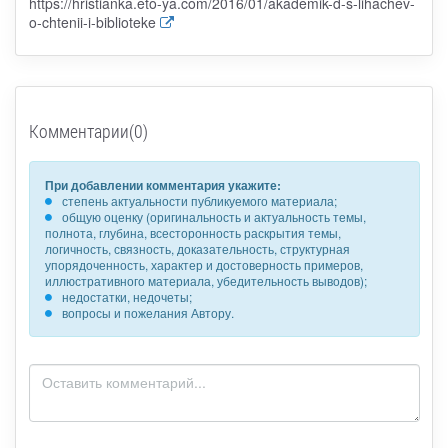
https://hristianka.eto-ya.com/2016/01/akademik-d-s-lihachev-
o-chtenii-i-biblioteke
Комментарии(0)
При добавлении комментария укажите:
степень актуальности публикуемого материала;
общую оценку (оригинальность и актуальность темы,
полнота, глубина, всесторонность раскрытия темы,
логичность, связность, доказательность, структурная
упорядоченность, характер и достоверность примеров,
иллюстративного материала, убедительность выводов);
недостатки, недочеты;
вопросы и пожелания Автору.