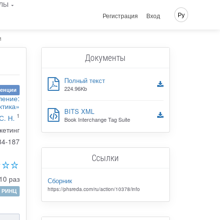
лы
Ру
Регистрация
Вход
и
Документы
Полный текст
224.96Kb
ренции
ление:
ктика»
BITS XML
1
С. Н.
Book Interchange Tag Suite
кетинг
84-187
Ссылки
10 раз
Сборник
https://phsreda.com/ru/action/10378/info
РИНЦ