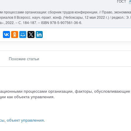
ГОСТ
 процессами организации: сборник трудов конференции. // Право, экономика
иалов II Всеросс. науч.-практ. конф. (Чебоксары, 12 мая 2022 г.) / редкол.: Э. 
а», 2022. – С. 184-187. – ISBN 978-5-907561-36-6.
Похожие статьи
вационными процессами организации, факторы, обусловливающие
ии как объекта управления.
сы
,
объект управления
.