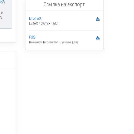
APA
Ссылка на экспорт
 и
В.
BibTeX
LaTeX / BibTeX (.bib)
RIS
Research Information Systems (.ris)