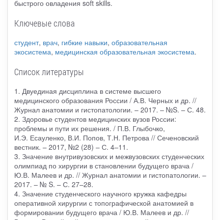
быстрого овладения soft skills.
Ключевые слова
студент
,
врач
,
гибкие навыки
,
образовательная
экосистема
,
медицинская образовательная экосистема
.
Список литературы
1. Двуединая дисциплина в системе высшего
медицинского образования России / А.В. Черных и др. //
Журнал анатомии и гистопатологии. – 2017. – №S. – С. 48.
2. Здоровье студентов медицинских вузов России:
проблемы и пути их решения. / П.В. Глыбочко,
И.Э. Есауленко, В.И. Попов, Т.Н. Петрова // Сеченовский
вестник. – 2017, №2 (28) – С. 4–11.
3. Значение внутривузовских и межвузовских студенческих
олимпиад по хирургии в становлении будущего врача /
Ю.В. Малеев и др. // Журнал анатомии и гистопатологии. –
2017. – № S. – С. 27–28.
4. Значение студенческого научного кружка кафедры
оперативной хирургии с топографической анатомией в
формировании будущего врача / Ю.В. Малеев и др. //