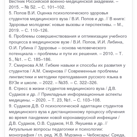
Вестник Российской военно-медицинской академии. –
2015. – № S2. – С. 101–102.
5. Попов В.И. Оценка психологического здоровья
студентов медицинского вуза / В.И. Попов и др. // В книге:
Здоровье молодежи: новые вызовы и перспективы. – М.,
2019. – С. 110–126.
6. Проблемы совершенствования и оптимизации учебного
процесса в медицинском вузе / В.И. Попов, И.И. Либина,
О.И. Губина // Здоровье – основа человеческого
потенциала – проблемы и пути их решения. – 2010. – Т.
5., №1. – С. 185–186.
7. Смирнова А.М. Гибкие навыки и способы их развития у
студентов / А.М. Смирнова // Современные проблемы
лингвистики и методики преподавания русского языка в
ВУЗе и школе. – 2022. – №35. – С. 322–326.
8. Стресс в жизни студентов медицинского вуза / Д.В.
Судаков и др. // Прикладные информационные аспекты
медицины. – 2020. – Т. 23, №1. – С. 103–108.
9. Судаков Д.В. О психологической адаптации студентов
медицинского вуза к дистанционному процессу обучения
во время пандемии новой коронавирусной инфекции /
Д.В. Судаков, О.В. Судаков, Н.В. Якушева и др. //
Актуальные вопросы педагогики и психологии:
монография / гл. ред. Ж.В. Мурзина – Чебоксары: Среда,