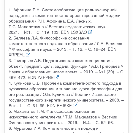
1. Афонина Р.Н. Системообразующая роль культурной
парадигмы в компетентностно-ориентированной модели
образования / Р.Н. Афонина, Е.А. Лесных,
Т.С. Малолеткина // Вестник педагогических наук. –
2021. – №1. – С. 119–123. EDN LSXSAO
2. Беляева Л.А. Философские основания
компетентностного подхода в образовании / Л.А. Беляева
// Философия и наука. – 2013. – Т. 12. – С. 19–24. EDN
XRPEYL
3. Григорьев А.В. Педагогическая компетенциология:
объект, предмет, цель, задачи, функции / А.В. Григорьев //
Наука и образование: новое время. – 2019. – №1 (30). – С.
469–472. EDN YZPPBB
4. Куликова О.Б. Проблема компетентностного подхода в
вузовском образовании и значение курса философии для
его реализации / О.Б. Куликова // Вестник Ивановского
государственного энергетического университета. – 2008. –
Вып. 1. – С. 61–65. EDN PFJKKF
5. Махаматов Т.М. Философские основания
искусственного интеллекта / Т.М. Махаматов // Вестник
Финансового университета. – 2019. – №4. – С. 52–56.
6. Муратова И.А. Компетентностный подход и