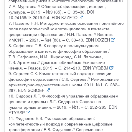
современные риски в контексте философии образования /
И.А. Муратова // Общество: философия, история,
культура. – 2019. – №9 (65). – С. 35–38. DOI
10.24158/fik.2019.9.4. EDN KZZFTO
7. Павелко Н.Н. Методологические основания понятийного
поля педагогической компетенциологии в контексте
цифровизации образования / Н.Н. Павелко // Вестник
ИМСИТ. – 2021. – №4 (88). – С. 33–40. EDN IXXZEH
8. Сафонова Т.В. К вопросу о поликультурном
образовании в контексте философии образования /
Т.В. Сафонова, И.И. Широкорад, С.И. Лялькина,
Т.В. Артемова // Десятые юбилейные Есиповские
чтения. – Глазов, 2019. – С. 214–219. EDN YYQBBJ
9. Сергеев С.К. Компетентностный подход с позиции
философии образования / С.К. Сергеев // Региональные
архитектурно-художественные школы. 2011. №1. С. 282–
287. EDN SCBOEF
10. Сидоров Л.Г. Философия управления образованием:
ценности и идеалы / Л.Г. Сидоров // Социально-
гуманитарные знания. – 2019. – №1. – С. 252–265. EDN
YTYRSP
11. Фидченко Е.В. Философия образования:
компетентностный подход и современные цифровые
трансформации / Е.В. Фидченко // Современное