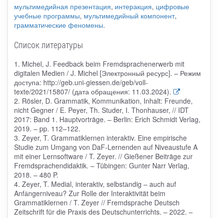
мультимедийная презентация
,
интеракция
,
цифровые
учебные программы
,
мультимедийный компонент
,
грамматические феномены
.
Список литературы
1. Michel, J. Feedback beim Fremdsprachenerwerb mit
digitalen Medien / J. Michel [Электронный ресурс]. – Режим
доступа: http://geb.uni-giessen.de/geb/voll-
texte/2021/15807/ (дата обращения: 11.03.2024).
2. Rösler, D. Grammatik, Kommunikation, Inhalt: Freunde,
nicht Gegner / E. Peyer, Th. Studer, I. Thonhauser, // IDT
2017: Band 1. Hauptvorträge. – Berlin: Erich Schmidt Verlag,
2019. – pp. 112–122.
3. Zeyer, T. Grammatiklernen interaktiv. Eine empirische
Studie zum Umgang von DaF-Lernenden auf Niveaustufe A
mit einer Lernsoftware / T. Zeyer. // Gießener Beiträge zur
Fremdsprachendidaktik. – Tübingen: Gunter Narr Verlag,
2018. – 480 P.
4. Zeyer, T. Medial, interaktiv, selbstӓndig – auch auf
Anfӓngerniveau? Zur Rolle der Interaktivität beim
Grammatiklernen / T. Zeyer // Fremdsprache Deutsch
Zeitschrift für die Praxis des Deutschunterrichts. – 2022. –