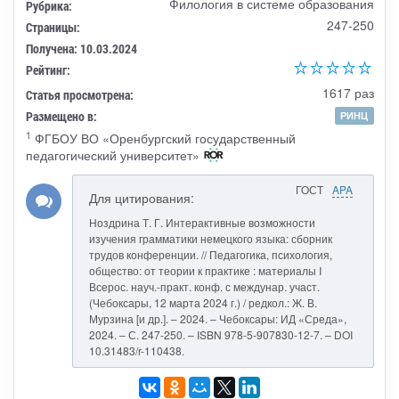
Филология в системе образования
Рубрика:
247-250
Страницы:
Получена: 10.03.2024
Рейтинг:
1617 раз
Статья просмотрена:
Размещено в:
РИНЦ
1
ФГБОУ ВО «Оренбургский государственный
педагогический университет»
ГОСТ
APA
Для цитирования:
Ноздрина Т. Г. Интерактивные возможности
изучения грамматики немецкого языка: сборник
трудов конференции. // Педагогика, психология,
общество: от теории к практике : материалы I
Всерос. науч.-практ. конф. с междунар. участ.
(Чебоксары, 12 марта 2024 г.) / редкол.: Ж. В.
Мурзина [и др.]. – 2024. – Чебоксары: ИД «Среда»,
2024. – С. 247-250. – ISBN 978-5-907830-12-7. – DOI
10.31483/r-110438.