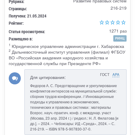
Развитие правовых систем
Рубрика:
216-219
Страницы:
Получена: 21.05.2024
Рейтинг:
1271 раз
Статья просмотрена:
Размещено в:
РИНЦ
1
Юридическое управление администрации г. Хабаровска
2
Дальневосточный институт управления (филиал) ФГБОУ
ВО «Российская академия народного хозяйства и
государственной службы при Президенте РФ»
ГОСТ
APA
Для цитирования:
Федоров А. С. Предотвращение и урегулирование
конфликтов интересов на муниципальной службе:
сборник трудов конференции. // Инновационные
подходы к управлению в экономических,
технических и правовых системах : материалы
Всерос. науч.-практич. конф. с междунар. участ
(Москва, 23 апр. 2024 г.) / редкол.: Н. Л. Филатова [и
др.]. – 2024. – Чебоксары: ИД «Среда», 2024. – С.
216-219. – ISBN 978-5-907830-37-0.