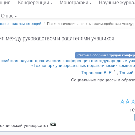
нция
Конференции
Монографии
Научные журна
О нас
гогических компетенций
Психологические аспекты взаимодействия между ру
ия между руководством и родителями учащихся
Статья в сборнике трудов конфе
ссийская научно-практическая конференция с международным уч
«Технопарк универсальных педагогических компет
1
Тараненко В. Е.
,
Топчий 
Социальные процессы и образ
16
ехнический университет