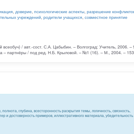
икация
,
доверие
,
психологические аспекты
,
разрешение конфликто
ательных учреждений
,
родители учащихся
,
совместное принятие
всеобуч) / авт.-сост. С.А. Цабыбин. – Волгоград: Учитель, 2006. – 
– партнёры / под ред. Н.Б. Крыловой. – №1 (16). – М., 2004. – 153
 полнота, глубина, всесторонность раскрытия темы, логичность, связность,
ктер и достоверность примеров, иллюстративного материала, убедительность