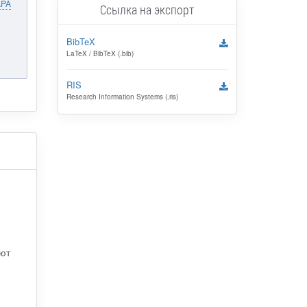
APA
Ссылка на экспорт
BibTeX
LaTeX / BibTeX (.bib)
RIS
Research Information Systems (.ris)
ют