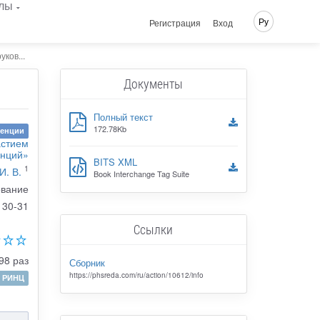
лы
Ру
Регистрация
Вход
ков...
Документы
Полный текст
172.78Kb
ренции
астием
енций»
BITS XML
1
И. В.
Book Interchange Tag Suite
ование
30-31
Ссылки
98 раз
Сборник
https://phsreda.com/ru/action/10612/info
РИНЦ