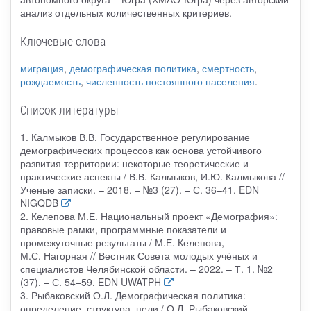
анализ отдельных количественных критериев.
Ключевые слова
миграция
,
демографическая политика
,
смертность
,
рождаемость
,
численность постоянного населения
.
Список литературы
1. Калмыков В.В. Государственное регулирование
демографических процессов как основа устойчивого
развития территории: некоторые теоретические и
практические аспекты / В.В. Калмыков, И.Ю. Калмыкова //
Ученые записки. – 2018. – №3 (27). – С. 36–41. EDN
NIGQDB
2. Келепова М.Е. Национальный проект «Демография»:
правовые рамки, программные показатели и
промежуточные результаты / М.Е. Келепова,
М.С. Нагорная // Вестник Совета молодых учёных и
специалистов Челябинской области. – 2022. – Т. 1. №2
(37). – С. 54–59. EDN UWATPH
3. Рыбаковский О.Л. Демографическая политика:
определение, структура, цели / О.Л. Рыбаковский,