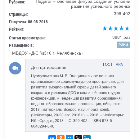
Педагог – ключевая фигура создания условий
Рубрика:
развития успешного ребенка
399-402
Страницы:
Получена: 06.08.2018
Рейтинг:
3881 раз
Статья просмотрена:
Размещено в:
РИНЦ
1
МБДОУ «Д/С №310 г. Челябинска»
ГОСТ
APA
Для цитирования:
Нурмухаметова М. В. Эмоциональное поле как
организованное социокультурное пространство для
развития эмоциональной сферы детей раннего
возраста в условиях ДОО и семьи: сборник трудов
конференции. // Тенденции развития образования:
педагог, образовательная организация, общество –
2018 : материалы Всерос. науч.-практ. конф.
(Чебоксары, 20-23 авг. 2018 г.). – 2018. – Чебоксары:
ИД «Среда», 2018. – С. 399-402. – ISBN 978-5-
6040294-8-0.