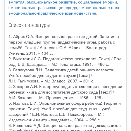
эмпатия
,
эмоциональное развитие
,
социальные эмоции
,
эмоционально-развивающая среда
,
эмоциональное поле
,
эмоционально-практическое взаимодействие
.
Список литературы
1. Айрих О.А. Эмоциональное развитие детей: Занятия в
первой младшей группе, дидактические игры, работа с
семьёй [Текст] / Авт.-сост. О.А. Айрих. – Волгоград:
Учитель, 2011. – 134 с.
2. Выготский Л.С. Педагогическая психология [Текст] / Под
ред. В.В. Давыдова. – М.: Педагогика. 1991. – 480 с.
3. Галигузова Л.Н. Педагогика детей раннего возраста:
Учеб. пособие для студентов вузов [Текст] /
Л.Н. Галигузова. – М.: Владос. 2007. – 301 с.
4. Захаров А.И. Как предупредить отклонения в поведении
ребенка: книга для воспитателя детского сада [Текст] /
А.И. Захаров. – М.: Просвещение. – 1986. – 128 с.
5. Изотова Е.И. Эмоциональная сфера ребенка: Теория и
практика [Текст]: Учеб. пособие для студ. высш. учеб.
заведений / Е.И. Изотова, Е.В. Никифорова. – М.:
Издательский центр «Академия», 2004. – 288 с.
6. Кошелева А.Д. Эмоциональное развитие дошкольников
[Текст]: Учеб. пособие для студ. высш. учеб. заведений /